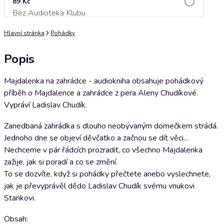
89 Kč
Bez Audioteka Klubu
Přidat do košíku
Hlavní stránka
Pohádky
Popis
Majdalenka na zahrádce - audiokniha obsahuje pohádkový
příběh o Majdalence a zahrádce z pera Aleny Chudíkové.
Vypráví Ladislav Chudík.
Zanedbaná zahrádka s dlouho neobývaným domečkem strádá.
Jednoho dne se objeví děvčatko a začnou se dít věci...
Nechceme v pár řádcích prozradit, co všechno Majdalenka
zažije, jak si poradí a co se změní.
To se dozvíte, když si pohádky přečtete anebo vyslechnete,
jak je převyprávěl dědo Ladislav Chudík svému vnukovi
Stankovi.
Obsah: