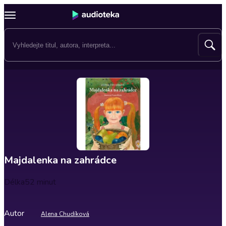
Majdalenka na zahrádce
Délka
52 minut
Autor
Alena Chudíková