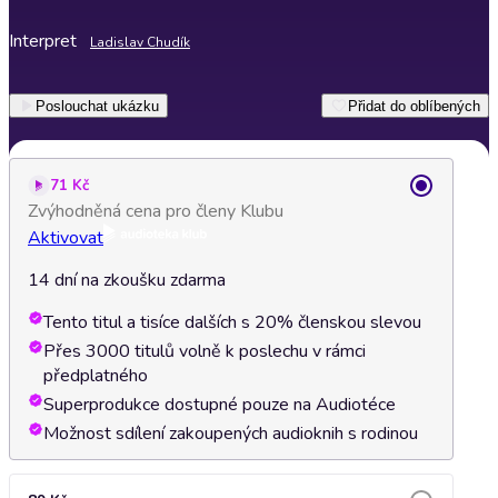
Interpret
Ladislav Chudík
Poslouchat ukázku
Přidat do oblíbených
71 Kč
Zvýhodněná cena pro členy Klubu
Aktivovat
14 dní na zkoušku zdarma
Tento titul a tisíce dalších s 20% členskou slevou
Přes 3000 titulů volně k poslechu v rámci
předplatného
Superprodukce dostupné pouze na Audiotéce
Možnost sdílení zakoupených audioknih s rodinou