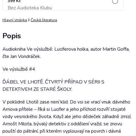
399 Kč
Bez Audioteka Klubu
Přidat do košíku
Hlavní stránka
Česká literatura
Popis
Audiokniha Ve výslužbě: Luciferova holka, autor Martin Goffa,
čte Jan Vondráček.
Ve výslužbě #4
ĎÁBEL VE LHOTĚ. ČTVRTÝ PŘÍPAD V SÉRII S
DETEKTIVEM ZE STARÉ ŠKOLY.
V poklidné Lhotě zase není klid. Do vsi se vrací vnuk dávného
Arnova přítele – říká si Lucifer a jeho příchod rozvíří stojaté
vody vesnického života. Když ale jeho dědeček záhadně zmizí,
Arnošt Milota, bývalý detektiv z oddělení vražd, se znovu
pouští do pátrání, při kterém vyplouvají na povrch i dávná