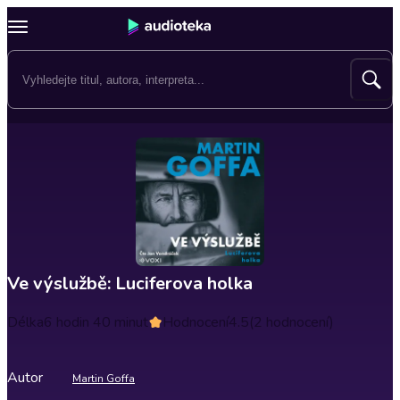
Ve výslužbě: Luciferova holka
Délka
6 hodin 40 minut
Hodnocení
4.5
(2 hodnocení)
Autor
Martin Goffa