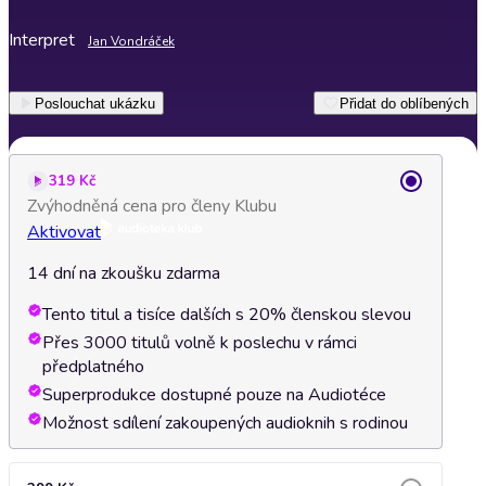
Interpret
Jan Vondráček
Poslouchat ukázku
Přidat do oblíbených
319 Kč
Zvýhodněná cena pro členy Klubu
Aktivovat
14 dní na zkoušku zdarma
Tento titul a tisíce dalších s 20% členskou slevou
Přes 3000 titulů volně k poslechu v rámci
předplatného
Superprodukce dostupné pouze na Audiotéce
Možnost sdílení zakoupených audioknih s rodinou