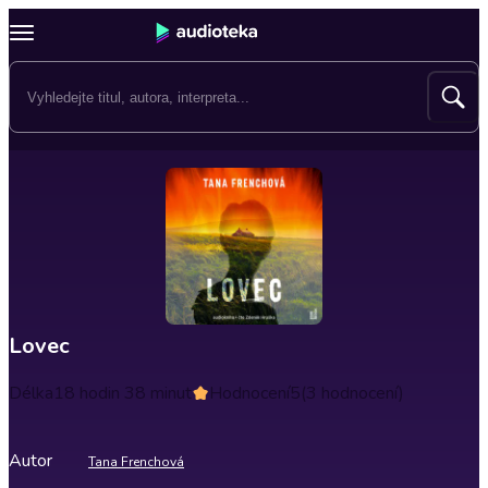
Lovec
Délka
18 hodin 38 minut
Hodnocení
5
(3 hodnocení)
Autor
Tana Frenchová