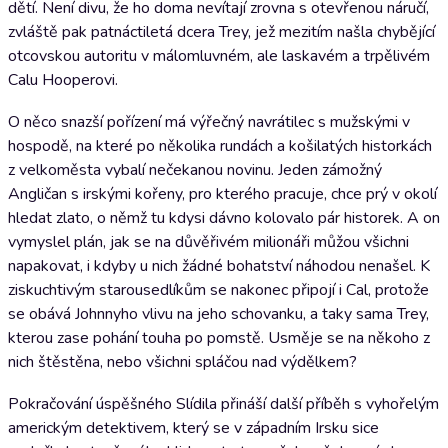
dětí. Není divu, že ho doma nevítají zrovna s otevřenou náručí,
zvláště pak patnáctiletá dcera Trey, jež mezitím našla chybějící
otcovskou autoritu v málomluvném, ale laskavém a trpělivém
Calu Hooperovi.
O něco snazší pořízení má výřečný navrátilec s mužskými v
hospodě, na které po několika rundách a košilatých historkách
z velkoměsta vybalí nečekanou novinu. Jeden zámožný
Angličan s irskými kořeny, pro kterého pracuje, chce prý v okolí
hledat zlato, o němž tu kdysi dávno kolovalo pár historek. A on
vymyslel plán, jak se na důvěřivém milionáři můžou všichni
napakovat, i kdyby u nich žádné bohatství náhodou nenašel. K
ziskuchtivým starousedlíkům se nakonec připojí i Cal, protože
se obává Johnnyho vlivu na jeho schovanku, a taky sama Trey,
kterou zase pohání touha po pomstě. Usměje se na někoho z
nich štěstěna, nebo všichni spláčou nad výdělkem?
Pokračování úspěšného Slídila přináší další příběh s vyhořelým
americkým detektivem, který se v západním Irsku sice