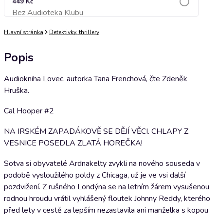
449 Kč
Bez Audioteka Klubu
Přidat do košíku
Hlavní stránka
Detektivky, thrillery
Popis
Audiokniha Lovec, autorka Tana Frenchová, čte Zdeněk
Hruška.
Cal Hooper #2
NA IRSKÉM ZAPADÁKOVĚ SE DĚJÍ VĚCI. CHLAPY Z
VESNICE POSEDLA ZLATÁ HOREČKA!
Sotva si obyvatelé Ardnakelty zvykli na nového souseda v
podobě vysloužilého poldy z Chicaga, už je ve vsi další
pozdvižení. Z rušného Londýna se na letním žárem vysušenou
rodnou hroudu vrátil vyhlášený floutek Johnny Reddy, kterého
před lety v cestě za lepším nezastavila ani manželka s kopou