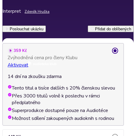
Interpret
Zdeněk Hruška
Poslouchat ukázku
Přidat do oblíbených
359 Kč
Zvýhodněná cena pro členy Klubu
Aktivovat
14 dní na zkoušku zdarma
Tento titul a tisíce dalších s 20% členskou slevou
Přes 3000 titulů volně k poslechu v rámci
předplatného
Superprodukce dostupné pouze na Audiotéce
Možnost sdílení zakoupených audioknih s rodinou