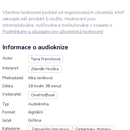
Všechna hodnocení pochází od registrovaných uživatelů, kteří
zakoupili náš produkt či službu. Hodnocení jsou
shromažďována, ověřována a zveřejňována v souladu s
Podmínkami a zásadami pro uživatelská hodnocení
Informace o audioknize
Autor
Tana Frenchová
Interpret
Zdeněk Hruška
Překladatel
Jitka Jeníková
Délka
18 hodin 38 minut
Vydavatel
OneHotBook
Typ
Audiokniha
Formát
digitální
Jazyk
čeština
Kategorie
Zahraniční literatura
Detektivky, thrillery