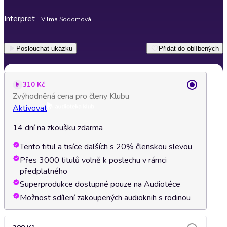
Interpret
Vilma Sodomová
Poslouchat ukázku
Přidat do oblíbených
310 Kč
Zvýhodněná cena pro členy Klubu
Aktivovat
14 dní na zkoušku zdarma
Tento titul a tisíce dalších s 20% členskou slevou
Přes 3000 titulů volně k poslechu v rámci
předplatného
Superprodukce dostupné pouze na Audiotéce
Možnost sdílení zakoupených audioknih s rodinou