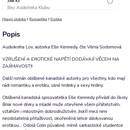
388 Kč
Bez Audioteka Klubu
Přidat do košíku
Hlavní stránka
Romantika
Erotika
Popis
Audiokniha Lov, autorka Elle Kennedy, čte Vilma Sodomová.
VZRUŠENÍ A EROTICKÉ NAPĚTÍ DODÁVAJÍ VĚCEM NA
ZAJÍMAVOSTI!
Další román oblíbené kanadské autorky pro všechny, kdo mají
rádi romantiku a erotiku, silné hrdinky a sexy hrdiny.
Oblíbená kanadská spisovatelka Elle Kennedy přivádí do školy
Briar nové dívky a mladé muže otevřené všem přátelstvím,
vztahům i milostným dobrodružstvím. Jiskří mezi nimi
neodolatelná přitažlivost, okořeněná lehce dávkovanou
erotikou… Odolá Colin půvabné, mírně sarkastické studentce