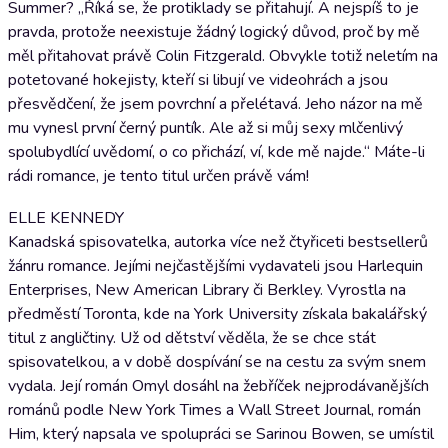
Summer? „Říká se, že protiklady se přitahují. A nejspíš to je
pravda, protože neexistuje žádný logický důvod, proč by mě
měl přitahovat právě Colin Fitzgerald. Obvykle totiž neletím na
potetované hokejisty, kteří si libují ve videohrách a jsou
přesvědčení, že jsem povrchní a přelétavá. Jeho názor na mě
mu vynesl první černý puntík. Ale až si můj sexy mlčenlivý
spolubydlící uvědomí, o co přichází, ví, kde mě najde.“ Máte-li
rádi romance, je tento titul určen právě vám!
ELLE KENNEDY
Kanadská spisovatelka, autorka více než čtyřiceti bestsellerů
žánru romance. Jejími nejčastějšími vydavateli jsou Harlequin
Enterprises, New American Library či Berkley. Vyrostla na
předměstí Toronta, kde na York University získala bakalářský
titul z angličtiny. Už od dětství věděla, že se chce stát
spisovatelkou, a v době dospívání se na cestu za svým snem
vydala. Její román Omyl dosáhl na žebříček nejprodávanějších
románů podle New York Times a Wall Street Journal, román
Him, který napsala ve spolupráci se Sarinou Bowen, se umístil