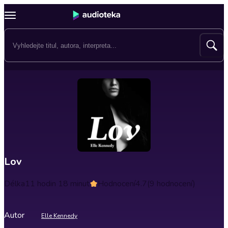
Lov
Délka
11 hodin 18 minut
Hodnocení
4.7
(9 hodnocení)
Autor
Elle Kennedy