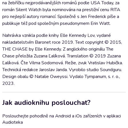
na žebříčku nejprodávanějších románů podle USA Today, za
román Silent Watch byla nominována na prestižní cenu RITA
pro nejlepší autory romancí. Společně s Jen Frederick píše a
publikuje též pod společným pseudonymem Erin Watt.
Nahrávka vznikla podle knihy Elle Kennedy Lov, vydané
nakladatelstvím Baronet roce 2019. Text copyright © 2015,
THE CHASE by Elle Kennedy. Z anglického originálu The
Chase přeložila Zuzana Ľalíková. Translation © 2019 Zuzana
Ľalíková. Čte Vilma Sodomová. Režie, zvuk Vratislav Hubička.
Technická redakce Jaroslav Janda. Vyrobilo studio Soundguru.
Design obalu © Natalie Oweyssi. Vydalo Tympanum, s. r. o.,
2023.
Jak audioknihu poslouchat?
Poslouchejte pohodlně na Android a iOs zařízeních v aplikaci
Audioteka