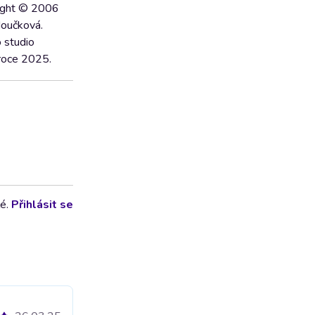
right © 2006
doučková.
o studio
 roce 2025.
lé.
Přihlásit se