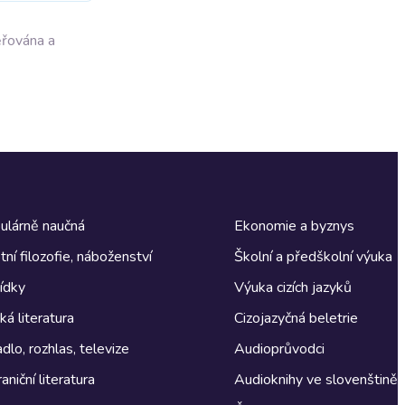
ěřována a
ulárně naučná
Ekonomie a byznys
tní filozofie, náboženství
Školní a předškolní výuka
ídky
Výuka cizích jazyků
á literatura
Cizojazyčná beletrie
dlo, rozhlas, televize
Audioprůvodci
aniční literatura
Audioknihy ve slovenštině