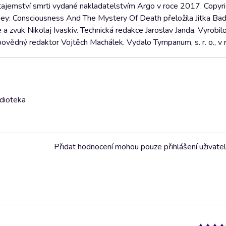
 tajemství smrti vydané nakladatelstvím Argo v roce 2017. Copy
urney: Consciousness And The Mystery Of Death přeložila Jitka Ba
 zvuk Nikolaj Ivaskiv. Technická redakce Jaroslav Janda. Vyrobil
ovědný redaktor Vojtěch Machálek. Vydalo Tympanum, s. r. o., v
udioteka
Přidat hodnocení mohou pouze přihlášení uživate