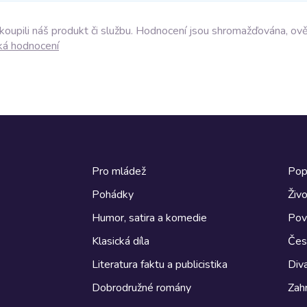
akoupili náš produkt či službu. Hodnocení jsou shromažďována, ov
ká hodnocení
Pro mládež
Pop
Pohádky
Živo
Humor, satira a komedie
Pov
Klasická díla
Česk
Literatura faktu a publicistika
Diva
Dobrodružné romány
Zahr