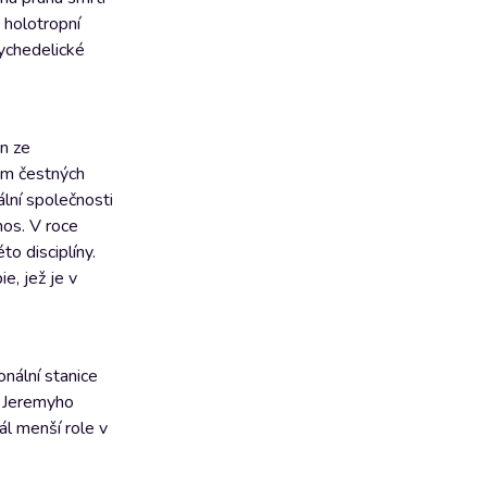
e holotropní
ychedelické
n ze
lem čestných
ální společnosti
nos. V roce
o disciplíny.
e, jež je v
nální stanice
s Jeremyho
l menší role v