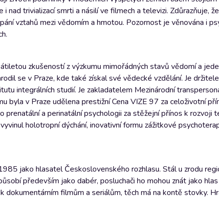
ad trivializací smrti a násilí ve filmech a televizi. Zdůrazňuje, ž
ápání vztahů mezi vědomím a hmotou. Pozornost je věnována i ps
ch.
desátiletou zkušeností z výzkumu mimořádných stavů vědomí a jede
rodil se v Praze, kde také získal své vědecké vzdělání. Je držite
tutu integrálních studií. Je zakladatelem Mezinárodní transperson
 mu byla v Praze udělena prestižní Cena VIZE 97 za celoživotní pří
natální a perinatální psychologii za stěžejní přínos k rozvoji tét
vinul holotropní dýchání, inovativní formu zážitkové psychoterapi
1985 jako hlasatel Československého rozhlasu. Stál u zrodu regio
působí především jako dabér, posluchači ho mohou znát jako hla
 dokumentárním filmům a seriálům, těch má na kontě stovky. Hrá