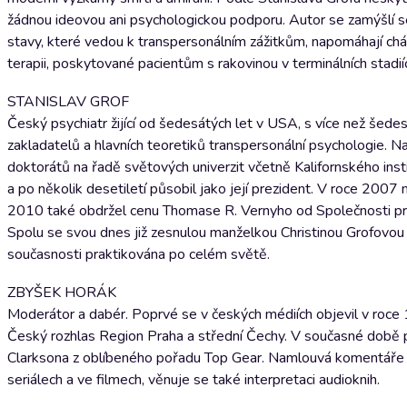
žádnou ideovou ani psychologickou podporu. Autor se zamýšlí se i n
stavy, které vedou k transpersonálním zážitkům, napomáhají ch
terapii, poskytované pacientům s rakovinou v terminálních stadií
STANISLAV GROF
Český psychiatr žijící od šedesátých let v USA, s více než še
zakladatelů a hlavních teoretiků transpersonální psychologie. Na
doktorátů na řadě světových univerzit včetně Kalifornského insti
a po několik desetiletí působil jako její prezident. V roce 2007
2010 také obdržel cenu Thomase R. Vernyho od Společnosti pro pre
Spolu se svou dnes již zesnulou manželkou Christinou Grofovou vy
současnosti praktikována po celém světě.
ZBYŠEK HORÁK
Moderátor a dabér. Poprvé se v českých médiích objevil v roce 
Český rozhlas Region Praha a střední Čechy. V současné době 
Clarksona z oblíbeného pořadu Top Gear. Namlouvá komentáře k
seriálech a ve filmech, věnuje se také interpretaci audioknih.