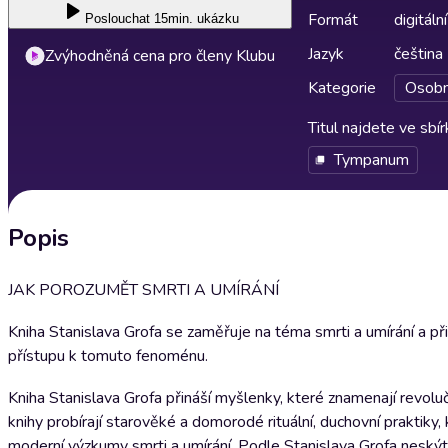
Formát
digitální
Poslouchat
15min. ukázku
Jazyk
čeština
Zvýhodněná cena pro členy Klubu
Kategorie
Osobn
Titul najdete ve sbí
Tympanum
Popis
JAK POROZUMĚT SMRTI A UMÍRÁNÍ
Kniha Stanislava Grofa se zaměřuje na téma smrti a umírání a př
přístupu k tomuto fenoménu.
Kniha Stanislava Grofa přináší myšlenky, které znamenají revoluč
knihy probírají starověké a domorodé rituální, duchovní praktik
moderní výzkumy smrti a umírání. Podle Stanislava Grofa neskýt