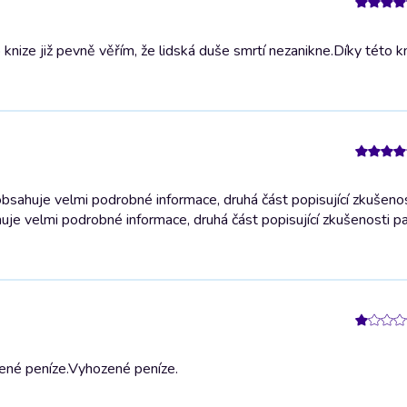
nize již pevně věřím, že lidská duše smrtí nezanikne.
Díky této kn
bsahuje velmi podrobné informace, druhá část popisující zkušenos
uje velmi podrobné informace, druhá část popisující zkušenosti p
ené peníze.
Vyhozené peníze.