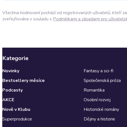
Všechna hodnocení pochází od registrovaných uživatelů, kteří z
zveřejňována v souladu s
Podmínkami a zásadami pro uživatels
Kategorie
Novinky
Fantasy a sci-fi
Bestsellery měsíce
Společenská próza
Podcasty
Romantika
AKCE
Osobní rozvoj
Nově v Klubu
Historické romány
Superprodukce
Dějiny a historie