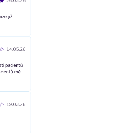
26.03.25
ize již
14.05.26
ti pacientů
acientů mě
19.03.26