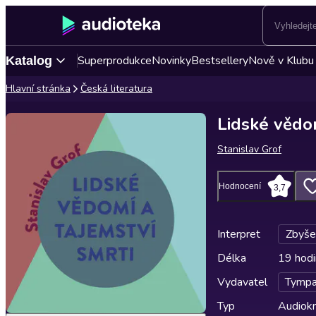
Superprodukce
Novinky
Bestsellery
Nově v Klubu
Katalog
Hlavní stránka
Česká literatura
Lidské vědom
Stanislav Grof
Hodnocení
3,7
Interpret
Zbyše
Délka
19 hodi
Vydavatel
Tymp
Typ
Audiokn