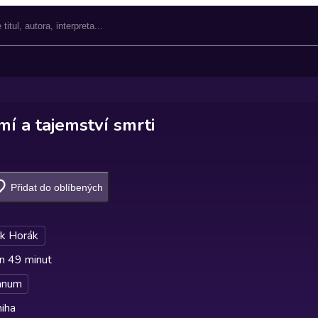
í a tajemství smrti
Přidat do oblíbených
k Horák
n 49 minut
anum
iha