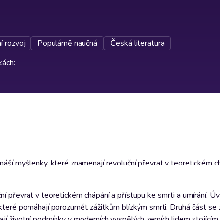
í rozvoj
Populárně naučná
Česká literatura
rkách
:
ináší myšlenky, které znamenají revoluční převrat v teoretickém c
ní převrat v teoretickém chápání a přístupu ke smrti a umírání. Úv
y, které pomáhají porozumět zážitkům blízkým smrti. Druhá část se
ají životní podmínky v moderních vyspělých zemích lidem stojícím 