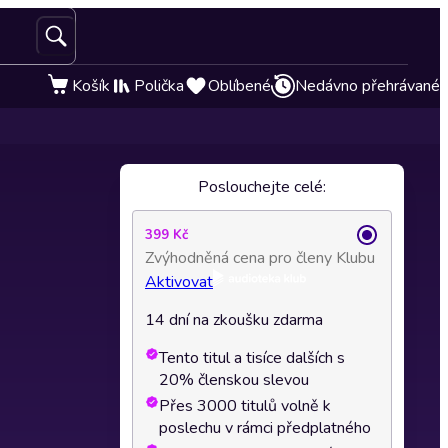
Košík
Polička
Oblíbené
Nedávno přehrávané
Poslouchejte celé:
399 Kč
Zvýhodněná cena pro členy Klubu
Aktivovat
14 dní na zkoušku zdarma
Tento titul a tisíce dalších s
20% členskou slevou
Přes 3000 titulů volně k
poslechu v rámci předplatného