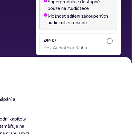
Superprodukce dostupné
pouze na Audiotéce
Možnost sdílení zakoupených
audioknih s rodinou
499 Kč
Bez Audioteka Klubu
Přidat do košíku
hápání a
odní kapitoly
 zaměřuje na
na prahu smrti