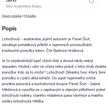
169 Kč
Bez Audioteka Klubu
Přidat do košíku
Hlavní stránka
Pohádky
Popis
Lichožrouti - audiokniha, jejímž autorem je Pavel Šrut,
obsahuje pohádkový příběh o tajemných postavičkách,
kradoucích ponožky lidem. Čte Barbora Hrzánová.
Je to nejobratnější lupič všech dob a dosud nikdy nebyl
dopaden. Možná i vám se včera nebo právě v této chvíli ztratila
ponožka. Kdo za to může? Lichožrout! Záhadný tvor, který žere
ponožky a z párů dělá licháče. Do jejich tajemného světa
pronikla autorská a ilustrátorská dvojice Pavel Šrut - Galina
Miklínová a vynořila se s napínavým a vtipným příběhem jedné
lichožroutí rodinky, starého mládence pana Vavřince a malého
nešiky lichožrouta Hihlíka.