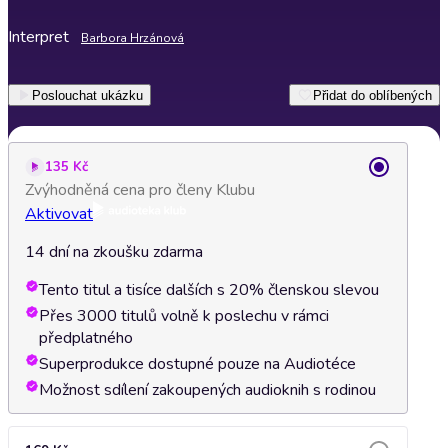
Interpret
Barbora Hrzánová
Poslouchat ukázku
Přidat do oblíbených
135 Kč
Zvýhodněná cena pro členy Klubu
Aktivovat
14 dní na zkoušku zdarma
Tento titul a tisíce dalších s 20% členskou slevou
Přes 3000 titulů volně k poslechu v rámci
předplatného
Superprodukce dostupné pouze na Audiotéce
Možnost sdílení zakoupených audioknih s rodinou