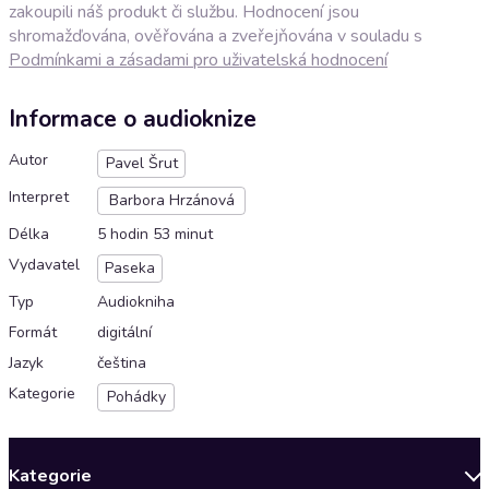
zakoupili náš produkt či službu. Hodnocení jsou
shromažďována, ověřována a zveřejňována v souladu s
Podmínkami a zásadami pro uživatelská hodnocení
Informace o audioknize
Autor
Pavel Šrut
Interpret
Barbora Hrzánová
Délka
5 hodin 53 minut
Vydavatel
Paseka
Typ
Audiokniha
Formát
digitální
Jazyk
čeština
Kategorie
Pohádky
Kategorie