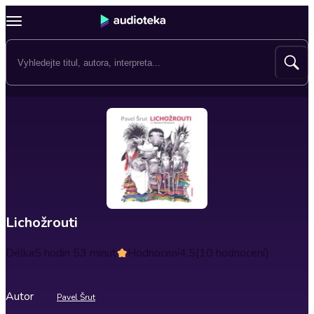
Lichožrouti
Délka
5 hodin 53 minut
Hodnocení
4.5
(10 hodnocení)
Autor
Pavel Šrut