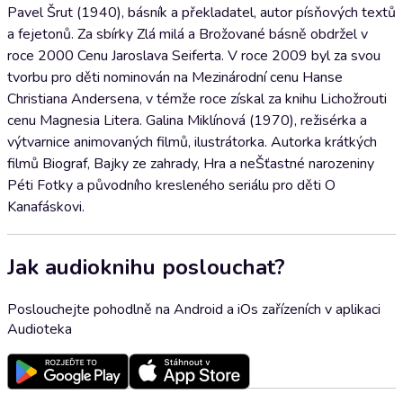
Pavel Šrut (1940), básník a překladatel, autor písňových textů
a fejetonů. Za sbírky Zlá milá a Brožované básně obdržel v
roce 2000 Cenu Jaroslava Seiferta. V roce 2009 byl za svou
tvorbu pro děti nominován na Mezinárodní cenu Hanse
Christiana Andersena, v témže roce získal za knihu Lichožrouti
cenu Magnesia Litera. Galina Miklínová (1970), režisérka a
výtvarnice animovaných filmů, ilustrátorka. Autorka krátkých
filmů Biograf, Bajky ze zahrady, Hra a neŠťastné narozeniny
Péti Fotky a původního kresleného seriálu pro děti O
Kanafáskovi.
Jak audioknihu poslouchat?
Poslouchejte pohodlně na Android a iOs zařízeních v aplikaci
Audioteka