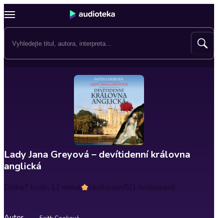
Lady Jana Greyová – devítidenní královna
anglická
Délka
7 hodin 11 minut
Hodnocení
5
(1 hodnocení)
Autor