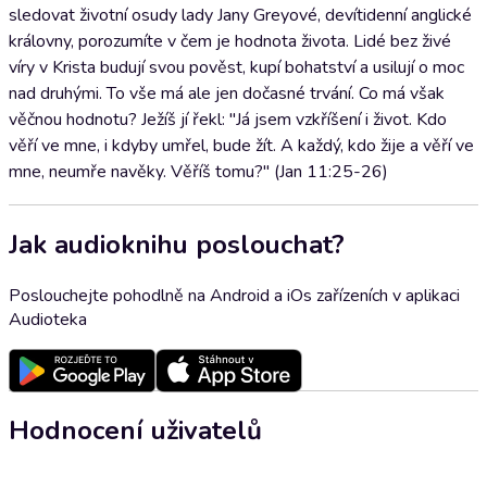
sledovat životní osudy lady Jany Greyové, devítidenní anglické
královny, porozumíte v čem je hodnota života. Lidé bez živé
víry v Krista budují svou pověst, kupí bohatství a usilují o moc
nad druhými. To vše má ale jen dočasné trvání. Co má však
věčnou hodnotu? Ježíš jí řekl: "Já jsem vzkříšení i život. Kdo
věří ve mne, i kdyby umřel, bude žít. A každý, kdo žije a věří ve
mne, neumře navěky. Věříš tomu?" (Jan 11:25-26)
Jak audioknihu poslouchat?
Poslouchejte pohodlně na Android a iOs zařízeních v aplikaci
Audioteka
Hodnocení uživatelů