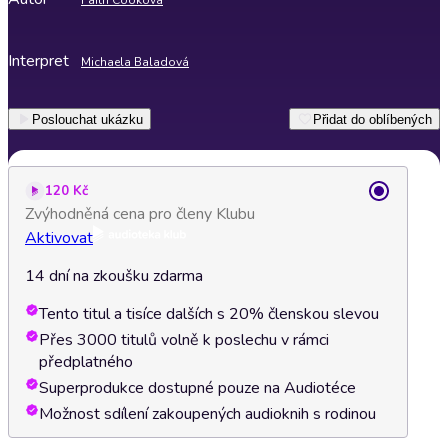
Faith Cooková
Interpret
Michaela Baladová
Poslouchat ukázku
Přidat do oblíbených
120 Kč
Zvýhodněná cena pro členy Klubu
Aktivovat
14 dní na zkoušku zdarma
Tento titul a tisíce dalších s 20% členskou slevou
Přes 3000 titulů volně k poslechu v rámci
předplatného
Superprodukce dostupné pouze na Audiotéce
Možnost sdílení zakoupených audioknih s rodinou