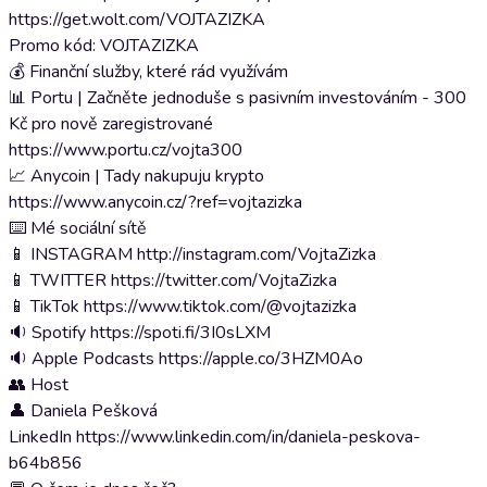
https://get.wolt.com/VOJTAZIZKA
Promo kód: VOJTAZIZKA
💰 Finanční služby, které rád využívám
📊 Portu | Začněte jednoduše s pasivním investováním - 300
Kč pro nově zaregistrované
https://www.portu.cz/vojta300
📈 Anycoin | Tady nakupuju krypto
https://www.anycoin.cz/?ref=vojtazizka
⌨️ Mé sociální sítě
📱 INSTAGRAM http://instagram.com/VojtaZizka
📱 TWITTER https://twitter.com/VojtaZizka
📱 TikTok https://www.tiktok.com/@vojtazizka
🔉 Spotify https://spoti.fi/3I0sLXM
🔉 Apple Podcasts https://apple.co/3HZM0Ao
👥 Host
👤 Daniela Pešková
LinkedIn https://www.linkedin.com/in/daniela-peskova-
b64b856