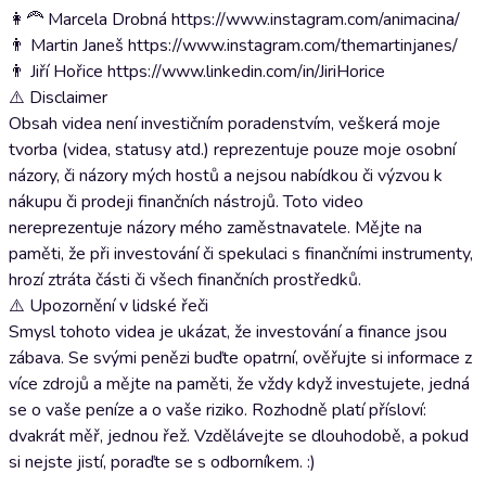
👩‍🦰 Marcela Drobná https://www.instagram.com/animacina/
👨 Martin Janeš https://www.instagram.com/themartinjanes/
👨 Jiří Hořice https://www.linkedin.com/in/JiriHorice
⚠️ Disclaimer
Obsah videa není investičním poradenstvím, veškerá moje
tvorba (videa, statusy atd.) reprezentuje pouze moje osobní
názory, či názory mých hostů a nejsou nabídkou či výzvou k
nákupu či prodeji finančních nástrojů. Toto video
nereprezentuje názory mého zaměstnavatele. Mějte na
paměti, že při investování či spekulaci s finančními instrumenty,
hrozí ztráta části či všech finančních prostředků.
⚠️ Upozornění v lidské řeči
Smysl tohoto videa je ukázat, že investování a finance jsou
zábava. Se svými penězi buďte opatrní, ověřujte si informace z
více zdrojů a mějte na paměti, že vždy když investujete, jedná
se o vaše peníze a o vaše riziko. Rozhodně platí přísloví:
dvakrát měř, jednou řež. Vzdělávejte se dlouhodobě, a pokud
si nejste jistí, poraďte se s odborníkem. :)