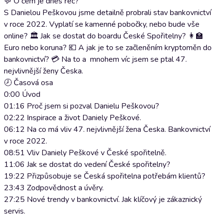
💬 O čem je dnes řeč?
S Danielou Peškovou jsme detailně probrali stav bankovnictví
v roce 2022. Vyplatí se kamenné pobočky, nebo bude vše
online? 🏛 Jak se dostat do boardu České Spořitelny? 👩‍🏫
Euro nebo koruna? 💶 A jak je to se začleněním kryptoměn do
bankovnictví? 💳 Na to a mnohem víc jsem se ptal 47.
nejvlivnější ženy Česka.
🕗 Časová osa
0:00 Úvod
01:16 Proč jsem si pozval Danielu Peškovou?
02:22 Inspirace a život Daniely Peškové.
06:12 Na co má vliv 47. nejvlivnější žena Česka. Bankovnictví
v roce 2022.
08:51 Vliv Daniely Peškové v České spořitelně.
11:06 Jak se dostat do vedení České spořitelny?
19:22 Přizpůsobuje se Česká spořitelna potřebám klientů?
23:43 Zodpovědnost a úvěry.
27:25 Nové trendy v bankovnictví. Jak klíčový je zákaznický
servis.