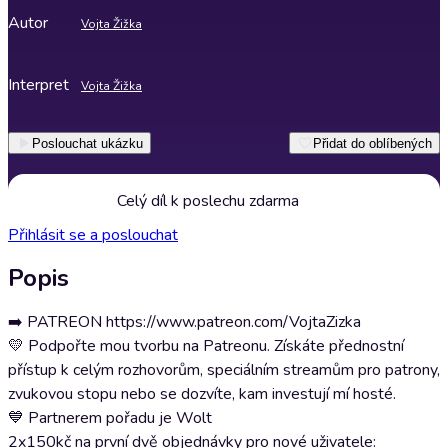
Autor
Vojta Žižka
Interpret
Vojta Žižka
Poslouchat ukázku
Přidat do oblíbených
Celý díl k poslechu zdarma
Přihlásit se a poslouchat
Popis
➡️ PATREON https://www.patreon.com/VojtaZizka
💛 Podpořte mou tvorbu na Patreonu. Získáte přednostní
přístup k celým rozhovorům, speciálním streamům pro patrony,
zvukovou stopu nebo se dozvíte, kam investují mí hosté.
💙 Partnerem pořadu je Wolt
2x150kč na první dvě objednávky pro nové uživatele: