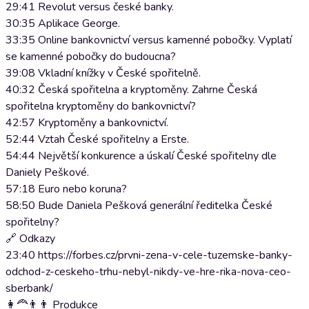
29:41 Revolut versus české banky.
30:35 Aplikace George.
33:35 Online bankovnictví versus kamenné pobočky. Vyplatí
se kamenné pobočky do budoucna?
39:08 Vkladní knížky v České spořitelně.
40:32 Česká spořitelna a kryptoměny. Zahrne Česká
spořitelna kryptoměny do bankovnictví?
42:57 Kryptoměny a bankovnictví.
52:44 Vztah České spořitelny a Erste.
54:44 Největší konkurence a úskalí České spořitelny dle
Daniely Peškové.
57:18 Euro nebo koruna?
58:50 Bude Daniela Pešková generální ředitelka České
spořitelny?
🔗 Odkazy
23:40 https://forbes.cz/prvni-zena-v-cele-tuzemske-banky-
odchod-z-ceskeho-trhu-nebyl-nikdy-ve-hre-rika-nova-ceo-
sberbank/
👩‍🦰👨👨 Produkce