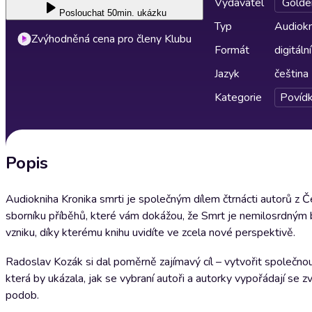
Vydavatel
Golde
Poslouchat
50min. ukázku
Typ
Audiokn
Zvýhodněná cena pro členy Klubu
Formát
digitální
Jazyk
čeština
Kategorie
Povíd
Popis
Audiokniha Kronika smrti je společným dílem čtrnácti autorů z 
sborníku příběhů, které vám dokážou, že Smrt je nemilosrdným 
vzniku, díky kterému knihu uvidíte ve zcela nové perspektivě.
Radoslav Kozák si dal poměrně zajímavý cíl – vytvořit společnou
která by ukázala, jak se vybraní autoři a autorky vypořádají s
podob.