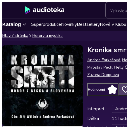
Superprodukce
Novinky
Bestsellery
Nově v Klubu
Katalog
Hlavní stránka
Horory a mystika
Kronika smrt
Andrea Farkašová
,
Ho
Miroslav Pech
,
Nelly 
Zuzana Droppová
Hodnocení
Interpret
Andre
Délka
11 hodi