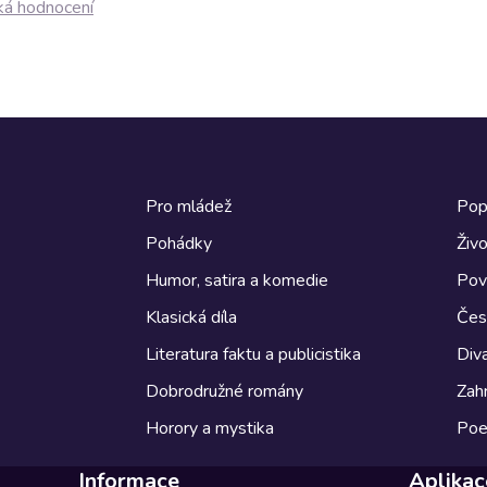
ká hodnocení
Pro mládež
Pop
Pohádky
Živo
Humor, satira a komedie
Pov
Klasická díla
Česk
Literatura faktu a publicistika
Diva
Dobrodružné romány
Zahr
Horory a mystika
Poe
Informace
Aplikac