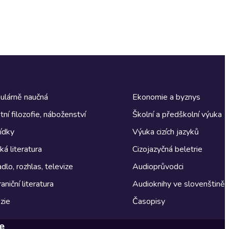
ulárně naučná
Ekonomie a byznys
tní filozofie, náboženství
Školní a předškolní výuka
ídky
Výuka cizích jazyků
á literatura
Cizojazyčná beletrie
dlo, rozhlas, televize
Audioprůvodci
aniční literatura
Audioknihy ve slovenštině
zie
Časopisy
e