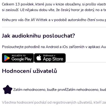
Celkem 13 povídek, které jsou v knize obsaženy, si prošlo vlast
si zaslouží. Už nějakou dobu víte, že český horor je dobrý, no a te
Knihu pro vás čte Jiří Wittek a v podobě autorského čtení svou
Jak audioknihu poslouchat?
Poslouchejte pohodlně na Android a iOs zařízeních v aplikaci A
Hodnocení uživatelů
Zatím nehodnoceno, buďte první!
Zatím nehodnoceno, buďt
Všechna hodnocení pochází od registrovaných uživatelů, kteří z