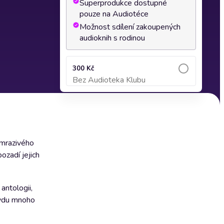
Superprodukce dostupné
pouze na Audiotéce
Možnost sdílení zakoupených
audioknih s rodinou
300 Kč
Bez Audioteka Klubu
Přidat do košíku
 mrazivého
ozadí jejich
antologii,
avdu mnoho