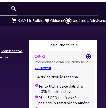
Košík
Polička
Oblíbené
Nedávno přehrávané
Poslouchejte celé:
,
Martin Štefko
,
240 Kč
erová
,
Zvýhodněná cena pro členy Klubu
Aktivovat
14 dní na zkoušku zdarma
Tento titul a tisíce dalších s
20% členskou slevou
Přes 3000 titulů volně k
poslechu v rámci předplatného