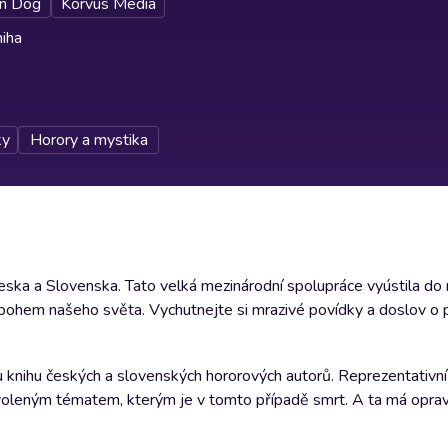
n Dog
Korvus Media
iha
ky
Horory a mystika
Česka a Slovenska. Tato velká mezinárodní spolupráce vyústila do
bohem našeho světa. Vychutnejte si mrazivé povídky a doslov o p
 knihu českých a slovenských hororových autorů. Reprezentativní 
e zvoleným tématem, kterým je v tomto případě smrt. A ta má opr