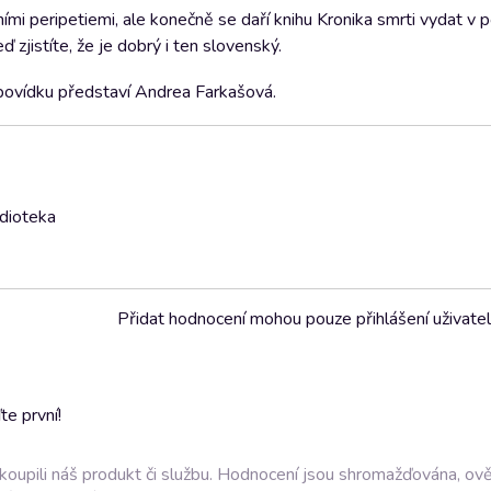
ními peripetiemi, ale konečně se daří knihu Kronika smrti vydat v 
ď zjistíte, že je dobrý i ten slovenský.
 povídku představí Andrea Farkašová.
udioteka
Přidat hodnocení mohou pouze přihlášení uživate
e první!
akoupili náš produkt či službu. Hodnocení jsou shromažďována, ov