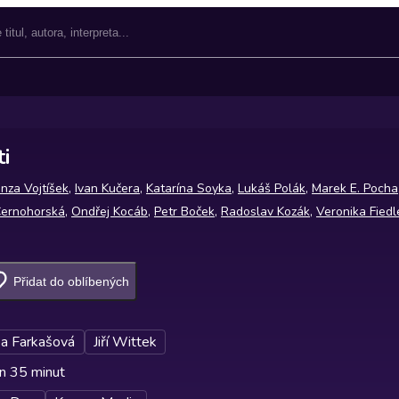
i
nza Vojtíšek
,
Ivan Kučera
,
Katarína Soyka
,
Lukáš Polák
,
Marek E. Pocha
Černohorská
,
Ondřej Kocáb
,
Petr Boček
,
Radoslav Kozák
,
Veronika Fiedl
Přidat do oblíbených
a Farkašová
Jiří Wittek
n 35 minut