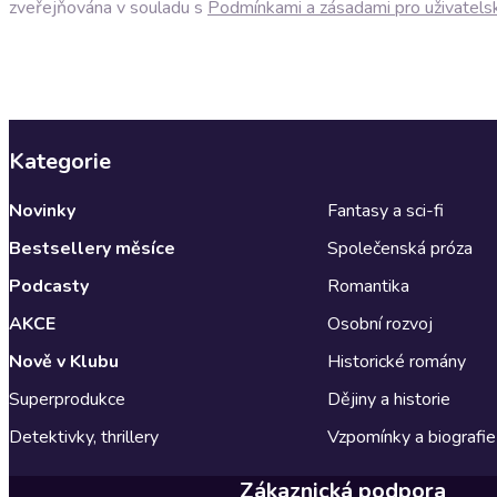
zveřejňována v souladu s
Podmínkami a zásadami pro uživatels
Kategorie
Novinky
Fantasy a sci-fi
Bestsellery měsíce
Společenská próza
Podcasty
Romantika
AKCE
Osobní rozvoj
Nově v Klubu
Historické romány
Superprodukce
Dějiny a historie
Detektivky, thrillery
Vzpomínky a biografie
Zákaznická podpora