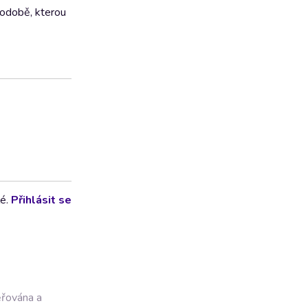
podobě, kterou
lé.
Přihlásit se
ěřována a