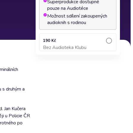
Superprodukce dostupné
pouze na Audiotéce
Možnost sdílení zakoupených
audioknih s rodinou
190 Kč
Bez Audioteka Klubu
Přidat do košíku
minálních
u s druhým a
d. Jan Kučera
ji u Policie ČR
d rotného po