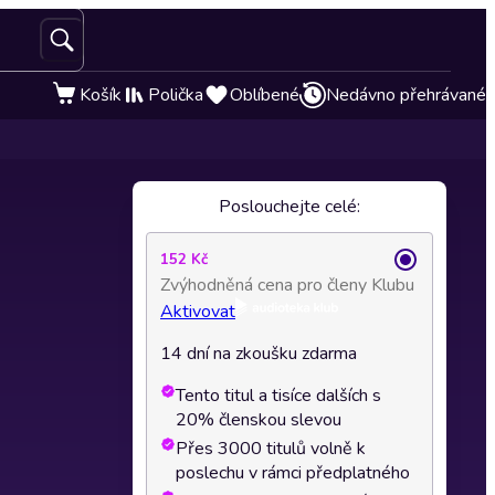
Košík
Polička
Oblíbené
Nedávno přehrávané
Poslouchejte celé:
152 Kč
Zvýhodněná cena pro členy Klubu
Aktivovat
14 dní na zkoušku zdarma
Tento titul a tisíce dalších s
20% členskou slevou
Přes 3000 titulů volně k
poslechu v rámci předplatného