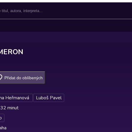
AMERON
Přidat do oblíbených
ína Heřmanová
Luboš Pavel
 32 minut
o
iha