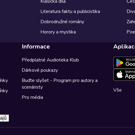
Klasická díla
Česk
Literatura faktu a publicistika
Diva
Dobrodružné romány
Zahr
Horory a mystika
Poe
Informace
Aplikac
Předplatné Audioteka Klub
Dárkové poukazy
ínky
Buďte slyšet - Program pro autory a
scenáristy
Vše
ínky
Pro média
ajů