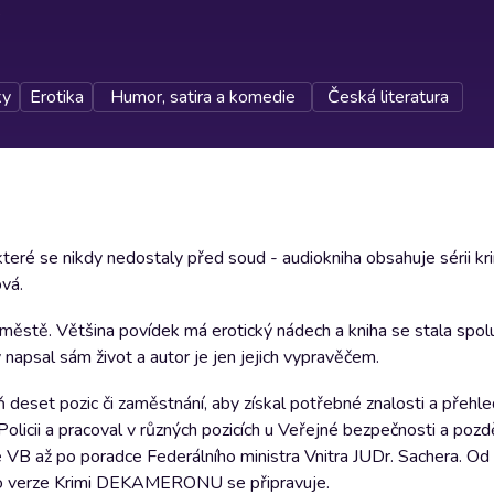
ky
Erotika
Humor, satira a komedie
Česká literatura
ré se nikdy nedostaly před soud - audiokniha obsahuje sérii kri
vá.
m městě. Většina povídek má erotický nádech a kniha se stala spol
napsal sám život a autor je jen jejich vypravěčem.
 deset pozic či zaměstnání, aby získal potřebné znalosti a přehle
licii a pracoval v různých pozicích u Veřejné bezpečnosti a pozdě
ele VB až po poradce Federálního ministra Vnitra JUDr. Sachera. O
udio verze Krimi DEKAMERONU se připravuje.