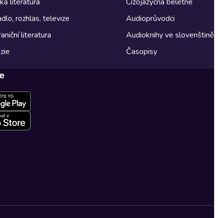
á literatura
Cizojazyčná beletrie
dlo, rozhlas, televize
Audioprůvodci
aniční literatura
Audioknihy ve slovenštině
zie
Časopisy
e