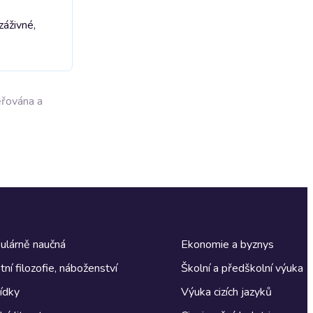
záživné,
ěřována a
ulárně naučná
Ekonomie a byznys
tní filozofie, náboženství
Školní a předškolní výuka
ídky
Výuka cizích jazyků