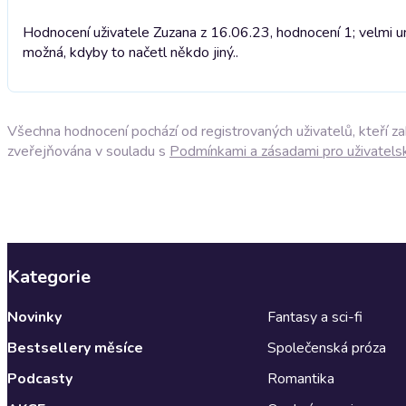
Hodnocení uživatele Zuzana z 16.06.23, hodnocení 1; velmi uny
možná, kdyby to načetl někdo jiný..
Všechna hodnocení pochází od registrovaných uživatelů, kteří z
zveřejňována v souladu s
Podmínkami a zásadami pro uživatels
Kategorie
Novinky
Fantasy a sci-fi
Bestsellery měsíce
Společenská próza
Podcasty
Romantika