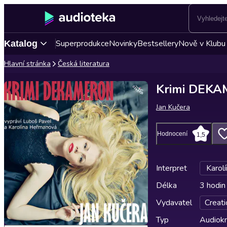
Superprodukce
Novinky
Bestsellery
Nově v Klubu
Katalog
Hlavní stránka
Česká literatura
Krimi DEK
Jan Kučera
Hodnocení
1,5
Interpret
Karol
Délka
3 hodin
Vydavatel
Creati
Typ
Audiokn