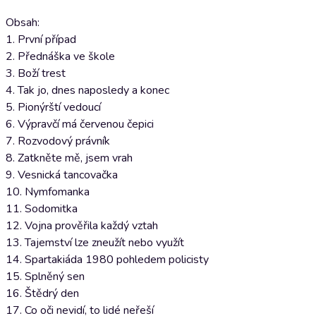
Obsah:
1. První případ
2. Přednáška ve škole
3. Boží trest
4. Tak jo, dnes naposledy a konec
5. Pionýrští vedoucí
6. Výpravčí má červenou čepici
7. Rozvodový právník
8. Zatkněte mě, jsem vrah
9. Vesnická tancovačka
10. Nymfomanka
11. Sodomitka
12. Vojna prověřila každý vztah
13. Tajemství lze zneužít nebo využít
14. Spartakiáda 1980 pohledem policisty
15. Splněný sen
16. Štědrý den
17. Co oči nevidí, to lidé neřeší