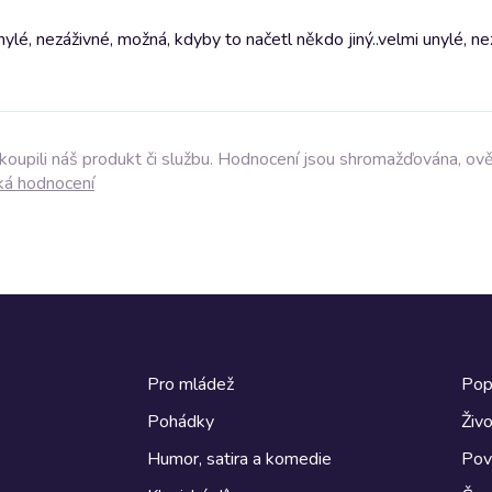
lé, nezáživné, možná, kdyby to načetl někdo jiný..
velmi unylé, ne
akoupili náš produkt či službu. Hodnocení jsou shromažďována, ov
ká hodnocení
Pro mládež
Pop
Pohádky
Živo
Humor, satira a komedie
Pov