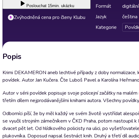
Formát
digitální
Poslouchat
15min. ukázku
Jazyk
čeština
Zvýhodněná cena pro členy Klubu
Kategorie
Povíd
Popis
Krimi DEKAMERON aneb lechtivé případy z doby normalizace, kte
povídek. Autor Jan Kučera. Čte Luboš Pavel a Karolína Heřmano
Autor v sérii povídek popisuje svoje policejní začátky na malé
třetím dílem nejprodávanějšími knihami autora. Všechny povídky 
Odborníci píší, že by měl každý ve svém životě vystřídat alespoň
se vyučil strojním zámečníkem v ČKD Praha, potom nastoupil k Po
dvacet pět let. Od hlídkového policisty na ulici, po vyšetřovat
plukovníka. Doposud napsal šestnáct knih. Druhý a třetí díl a