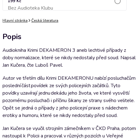
199 Kč
Bez Audioteka Klubu
Přidat do košíku
Hlavní stránka
Česká literatura
Popis
Audiokniha Krimi DEKAMERON 3 aneb lechtivé případy z
doby normalizace, které se nikdy nedostaly před soud. Napsal
Jan Kučera, čte Luboš Pavel.
Autor ve třetím dílu Krimi DEKAMERONU nabízí posluchačům
poslední část povídek ze svých policejních začátků. Tyto
povídky uzavírají jednu dekádu jeho života, ve které vysvětlí
pozornému posluchači i příčinu šikany ze strany svého velitele.
Opět se jedná o případy z jeho policejní praxe s nádechem
erotiky a humoru, které se nikdy nedostaly před soud.
Jan Kučera se vyučil strojním zámečníkem v ČKD Praha, potom
nastoupil k Policii a pracoval v různých pozicích u Veřejné