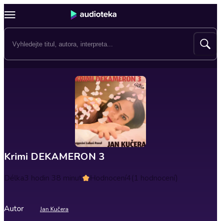
Krimi DEKAMERON 3
Délka
3 hodin 38 minut
Hodnocení
4
(1 hodnocení)
Autor
Jan Kučera