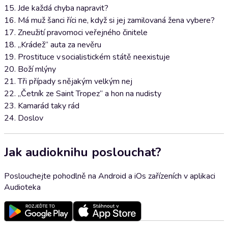
15. Jde každá chyba napravit?
16. Má muž šanci říci ne, když si jej zamilovaná žena vybere?
17. Zneužití pravomoci veřejného činitele
18. „Krádež“ auta za nevěru
19. Prostituce v socialistickém státě neexistuje
20. Boží mlýny
21. Tři případy s nějakým velkým nej
22. „Četník ze Saint Tropez“ a hon na nudisty
23. Kamarád taky rád
24. Doslov
Jak audioknihu poslouchat?
Poslouchejte pohodlně na Android a iOs zařízeních v aplikaci
Audioteka