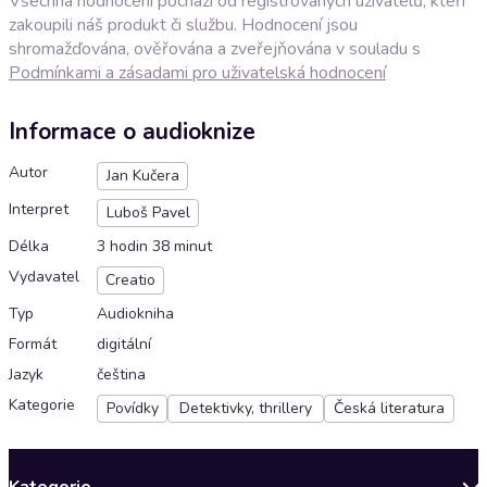
Všechna hodnocení pochází od registrovaných uživatelů, kteří
zakoupili náš produkt či službu. Hodnocení jsou
shromažďována, ověřována a zveřejňována v souladu s
Podmínkami a zásadami pro uživatelská hodnocení
Informace o audioknize
Autor
Jan Kučera
Interpret
Luboš Pavel
Délka
3 hodin 38 minut
Vydavatel
Creatio
Typ
Audiokniha
Formát
digitální
Jazyk
čeština
Kategorie
Povídky
Detektivky, thrillery
Česká literatura