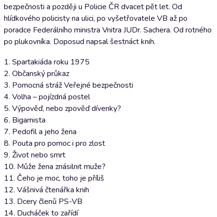
bezpečnosti a později u Policie ČR dvacet pět let. Od
hlídkového policisty na ulici, po vyšetřovatele VB až po
poradce Federálního ministra Vnitra JUDr. Sachera. Od rotného
po plukovníka. Doposud napsal šestnáct knih.
1. Spartakiáda roku 1975
2. Občanský průkaz
3. Pomocná stráž Veřejné bezpečnosti
4. Volha – pojízdná postel
5. Výpověď, nebo zpověď dívenky?
6. Bigamista
7. Pedofil a jeho žena
8. Pouta pro pomoc i pro zlost
9. Život nebo smrt
10. Může žena znásilnit muže?
11. Čeho je moc, toho je příliš
12. Vášnivá čtenářka knih
13. Dcery členů PS-VB
14. Ducháček to zařídí