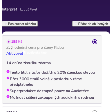
Interpret
Luboš Pavel
Poslouchat ukázku
Přidat do oblíbených
159 Kč
Zvýhodněná cena pro členy Klubu
Aktivovat
14 dní na zkoušku zdarma
Tento titul a tisíce dalších s 20% členskou slevou
Přes 3000 titulů volně k poslechu v rámci
předplatného
Superprodukce dostupné pouze na Audiotéce
Možnost sdílení zakoupených audioknih s rodinou