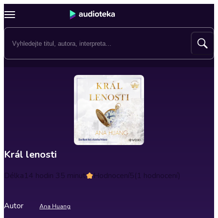
Král lenosti
Délka
14 hodin 35 minut
Hodnocení
5
(1 hodnocení)
Autor
Ana Huang