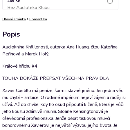
469 Kč
Bez Audioteka Klubu
Přidat do košíku
Hlavní stránka
Romantika
Popis
Audiokniha Král lenosti, autorka Ana Huang, čtou Kateřina
Peřinová a Marek Holý.
Králové hříchu #4
TOUHA DOKÁŽE PŘEPSAT VŠECHNA PRAVIDLA
Xavier Castillo má peníze, šarm i slavné jméno. Jen jedna věc
mu chybí – ambice. O rodinné impérium nejeví zájem a raději si
užívá. Až do chvíle, kdy ho osud připoutá k ženě, která je vůči
jeho kouzlu zdánlivě imunní. Sloane Kensingtonová je
cílevědomá profesionálka. Jenže dělat tiskovou mluvčí
bohorovnému Xavierovi je největší výzvou jejího života. Je