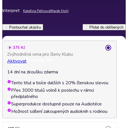
Interpret
Kateřina Peřinová
Marek Holý
Poslouchat ukázku
Přidat do oblíbených
375 Kč
Zvýhodněná cena pro členy Klubu
Aktivovat
14 dní na zkoušku zdarma
Tento titul a tisíce dalších s 20% členskou slevou
Přes 3000 titulů volně k poslechu v rámci
předplatného
Superprodukce dostupné pouze na Audiotéce
Možnost sdílení zakoupených audioknih s rodinou