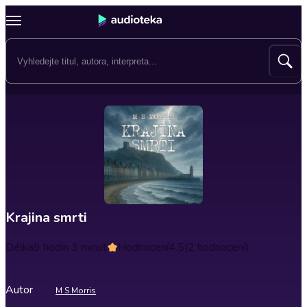
Krajina smrti
Délka
9 hodin 3 minut
Hodnocení
4.5
(2 hodnocení)
Autor
M S Morris