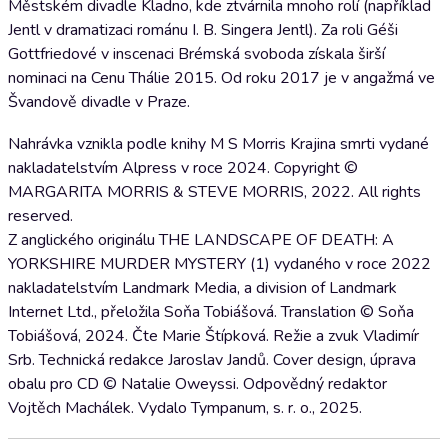
Městském divadle Kladno, kde ztvárnila mnoho rolí (například
Jentl v dramatizaci románu I. B. Singera Jentl). Za roli Géši
Gottfriedové v inscenaci Brémská svoboda získala širší
nominaci na Cenu Thálie 2015. Od roku 2017 je v angažmá ve
Švandově divadle v Praze.
Nahrávka vznikla podle knihy M S Morris Krajina smrti vydané
nakladatelstvím Alpress v roce 2024. Copyright ©
MARGARITA MORRIS & STEVE MORRIS, 2022. All rights
reserved.
Z anglického originálu THE LANDSCAPE OF DEATH: A
YORKSHIRE MURDER MYSTERY (1) vydaného v roce 2022
nakladatelstvím Landmark Media, a division of Landmark
Internet Ltd., přeložila Soňa Tobiášová. Translation © Soňa
Tobiášová, 2024. Čte Marie Štípková. Režie a zvuk Vladimír
Srb. Technická redakce Jaroslav Jandů. Cover design, úprava
obalu pro CD © Natalie Oweyssi. Odpovědný redaktor
Vojtěch Machálek. Vydalo Tympanum, s. r. o., 2025.