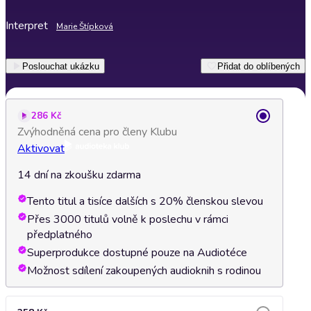
Interpret
Marie Štípková
Poslouchat ukázku
Přidat do oblíbených
286 Kč
Zvýhodněná cena pro členy Klubu
Aktivovat
14 dní na zkoušku zdarma
Tento titul a tisíce dalších s 20% členskou slevou
Přes 3000 titulů volně k poslechu v rámci
předplatného
Superprodukce dostupné pouze na Audiotéce
Možnost sdílení zakoupených audioknih s rodinou