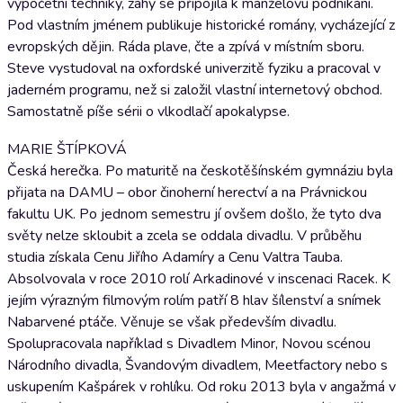
výpočetní techniky, záhy se připojila k manželovu podnikání.
Pod vlastním jménem publikuje historické romány, vycházející z
evropských dějin. Ráda plave, čte a zpívá v místním sboru.
Steve vystudoval na oxfordské univerzitě fyziku a pracoval v
jaderném programu, než si založil vlastní internetový obchod.
Samostatně píše sérii o vlkodlačí apokalypse.
MARIE ŠTÍPKOVÁ
Česká herečka. Po maturitě na českotěšínském gymnáziu byla
přijata na DAMU – obor činoherní herectví a na Právnickou
fakultu UK. Po jednom semestru jí ovšem došlo, že tyto dva
světy nelze skloubit a zcela se oddala divadlu. V průběhu
studia získala Cenu Jiřího Adamíry a Cenu Valtra Tauba.
Absolvovala v roce 2010 rolí Arkadinové v inscenaci Racek. K
jejím výrazným filmovým rolím patří 8 hlav šílenství a snímek
Nabarvené ptáče. Věnuje se však především divadlu.
Spolupracovala například s Divadlem Minor, Novou scénou
Národního divadla, Švandovým divadlem, Meetfactory nebo s
uskupením Kašpárek v rohlíku. Od roku 2013 byla v angažmá v