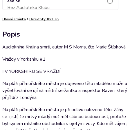
358 Kč
Bez Audioteka Klubu
Přidat do košíku
Hlavní stránka
Detektivky, thrillery
Popis
Audiokniha Krajina smrti, autor M S Morris, čte Marie Štípková.
Vraždy v Yorkshiru #1
I V YORKSHIRU SE VRAŽDÍ
Na pláži přímořského města je objeveno tělo mladého muže a
vyšetřování se ujímá místní seržantka a inspektor Raven, který
přijíždí z Londýna.
Na pláži přímořského města je při odlivu nalezeno tělo. Záhy
se zjistí, že mrtvý mladý muž měl slibnou budoucnost, protože
byl synem místního obchodníka s ojetými vozy. Kdo měl zájem,