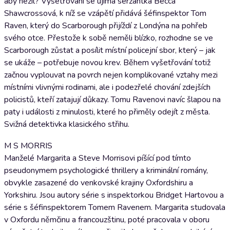
aby nežil? Vyšetřování se ujímá seržantka Becca
Shawcrossová, k níž se vzápětí přidává šéfinspektor Tom
Raven, který do Scarborough přijíždí z Londýna na pohřeb
svého otce. Přestože k sobě neměli blízko, rozhodne se ve
Scarborough zůstat a posílit místní policejní sbor, který – jak
se ukáže – potřebuje novou krev. Během vyšetřování totiž
začnou vyplouvat na povrch nejen komplikované vztahy mezi
místními vlivnými rodinami, ale i podezřelé chování zdejších
policistů, kteří zatajují důkazy. Tomu Ravenovi navíc šlapou na
paty i události z minulosti, které ho přiměly odejít z města.
Svižná detektivka klasického střihu.
M S MORRIS
Manželé Margarita a Steve Morrisovi píšící pod tímto
pseudonymem psychologické thrillery a kriminální romány,
obvykle zasazené do venkovské krajiny Oxfordshiru a
Yorkshiru. Jsou autory série s inspektorkou Bridget Hartovou a
série s šéfinspektorem Tomem Ravenem. Margarita studovala
v Oxfordu němčinu a francouzštinu, poté pracovala v oboru