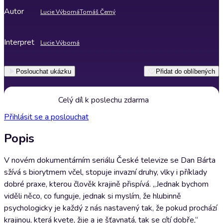
Autor
Lucie Výborná
Tomáš Černý
Interpret
Lucie Výborná
Poslouchat ukázku
Přidat do oblíbených
Celý díl k poslechu zdarma
Přihlásit se a poslouchat
Popis
V novém dokumentárním seriálu České televize se Dan Bárta
sžívá s biorytmem včel, stopuje invazní druhy, vlky i příklady
dobré praxe, kterou člověk krajině přispívá. „Jednak bychom
viděli něco, co funguje, jednak si myslím, že hlubinně
psychologicky je každý z nás nastavený tak, že pokud prochází
krajinou, která kvete, žije a je šťavnatá, tak se cítí dobře,“