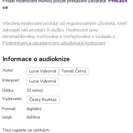
Přidat hodnocení mohou pouze přihlášení uživatelé.
Přihlásit
se
Všechna hodnocení pochází od registrovaných uživatelů, kteří
zakoupili náš produkt či službu. Hodnocení jsou
shromažďována, ověřována a zveřejňována v souladu s
Podmínkami a zásadami pro uživatelská hodnocení
Informace o audioknize
Autor
Lucie Výborná
Tomáš Černý
Interpret
Lucie Výborná
Délka
32 minut
Vydavatel
Český Rozhlas
Formát
digitální
Jazyk
čeština
Titul najdete ve sbírkách
: