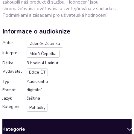
zakoupili náš produkt či službu. Hodnocení jsou
shromažďována, ověřována a zveřejňována v souladu s
Podmínkami a zásadami pro uživatelská hodnocení
Informace o audioknize
Autor
Zdeněk Zelenka
Interpret
Miloň Čepelka
Délka
3 hodin 41 minut
Vydavatel
Edice ČT
Typ
Audiokniha
Formát
digitální
Jazyk
čeština
Kategorie
Pohádky
Kategorie