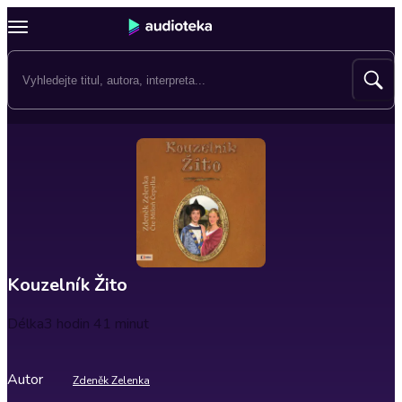
Kouzelník Žito
Délka
3 hodin 41 minut
Autor
Zdeněk Zelenka