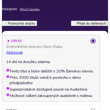
Interpret
Miloň Čepelka
Poslouchat ukázku
Přidat do oblíbených
199 Kč
Zvýhodněná cena pro členy Klubu
Aktivovat
14 dní na zkoušku zdarma
Tento titul a tisíce dalších s 20% členskou slevou
Přes 3000 titulů volně k poslechu v rámci
předplatného
Superprodukce dostupné pouze na Audiotéce
Možnost sdílení zakoupených audioknih s rodinou