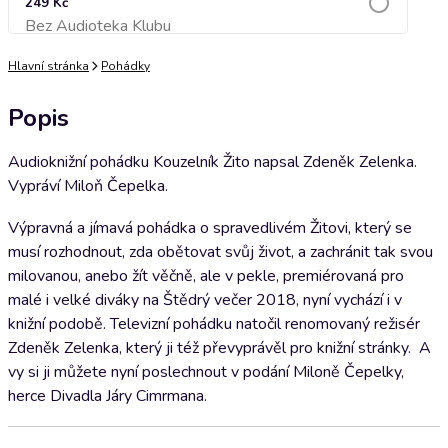
249 Kč
Bez Audioteka Klubu
Přidat do košíku
Hlavní stránka
Pohádky
Popis
Audioknižní pohádku Kouzelník Žito napsal Zdeněk Zelenka.
Vypráví Miloň Čepelka.
Výpravná a jímavá pohádka o spravedlivém Žitovi, který se
musí rozhodnout, zda obětovat svůj život, a zachránit tak svou
milovanou, anebo žít věčně, ale v pekle, premiérovaná pro
malé i velké diváky na Štědrý večer 2018, nyní vychází i v
knižní podobě. Televizní pohádku natočil renomovaný režisér
Zdeněk Zelenka, který ji též převyprávěl pro knižní stránky. A
vy si ji můžete nyní poslechnout v podání Miloně Čepelky,
herce Divadla Járy Cimrmana.