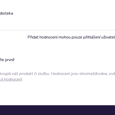
udioteka
Přidat hodnocení mohou pouze přihlášení uživate
e první!
akoupili náš produkt či službu. Hodnocení jsou shromažďována, ov
ká hodnocení