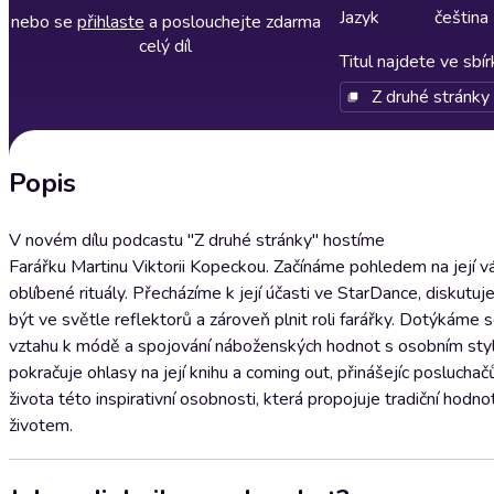
Jazyk
čeština
nebo se
přihlaste
a poslouchejte zdarma
celý díl
Titul najdete ve sbí
Z druhé stránky
Popis
V novém dílu podcastu "Z druhé stránky" hostíme
Farářku Martinu Viktorii Kopeckou. Začínáme pohledem na její vá
oblíbené rituály. Přecházíme k její účasti ve StarDance, diskutu
být ve světle reflektorů a zároveň plnit roli farářky. Dotýkáme s
vztahu k módě a spojování náboženských hodnot s osobním st
pokračuje ohlasy na její knihu a coming out, přinášejíc posluch
života této inspirativní osobnosti, která propojuje tradiční hod
životem.