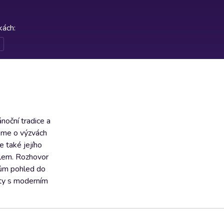
rkách
:
noční tradice a
jeme o výzvách
e také jejího
ylem. Rozhovor
ačům pohled do
noty s moderním