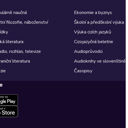
ulárně naučná
Ekonomie a byznys
tní filozofie, náboženství
Školní a předškolní výuka
ídky
Výuka cizích jazyků
á literatura
Cizojazyčná beletrie
dlo, rozhlas, televize
Audioprůvodci
aniční literatura
Audioknihy ve slovenštině
zie
Časopisy
e