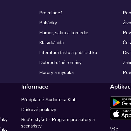
Pro mládež
Pop
Pohádky
Živo
Humor, satira a komedie
Pov
Klasická díla
Česk
Literatura faktu a publicistika
Diva
Dobrodružné romány
Zahr
Horory a mystika
Poe
Informace
Aplikac
Předplatné Audioteka Klub
Dárkové poukazy
ínky
Buďte slyšet - Program pro autory a
scenáristy
Vše
ínky