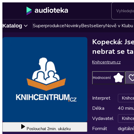
Superprodukce
Novinky
Bestsellery
Nově v Klubu
Katalog
Kopecká: Js
nebrat se ta
Knihcentrum.cz
Hodnocení
Interpret
Knihc
Délka
40 min
Vydavatel
Knihc
Formát
digitální
Poslouchat
2min. ukázku