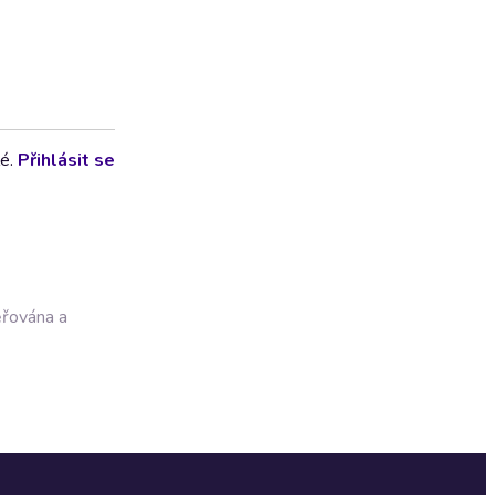
lé.
Přihlásit se
ěřována a