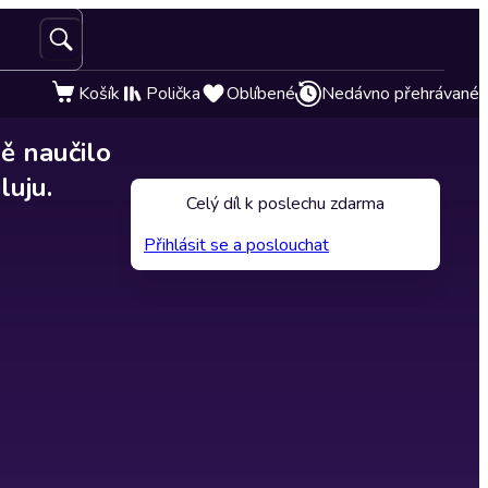
Košík
Polička
Oblíbené
Nedávno přehrávané
ě naučilo
luju.
Celý díl k poslechu zdarma
Přihlásit se a poslouchat