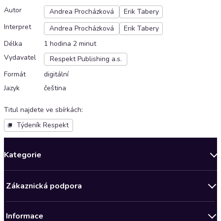
Autor
Andrea Procházková
Erik Tabery
Interpret
Andrea Procházková
Erik Tabery
Délka
1 hodina 2 minut
Vydavatel
Respekt Publishing a.s.
Formát
digitální
Jazyk
čeština
Titul najdete ve sbírkách
:
Týdeník Respekt
Kategorie
Novinky
Zákaznická podpora
Bestsellery měsíce
Obchodní podmínky
Podcasty
Informace