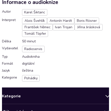
Informace o audioknize
Autor
Karel Šiktanc
Interpret
Alois Švehlík
Antonín Hardt
Boris Rösner
František Němec
Ivan Trojan
Jiřina Jirásková
Tomáš Töpfer
Délka
50 minut
Vydavatel
Radioservis
Typ
Audiokniha
Formát
digitální
Jazyk
čeština
Kategorie
Pohádky
Kategorie
Novinky