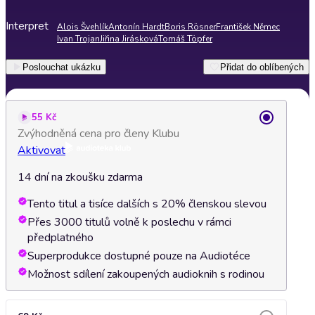
Interpret
Alois Švehlík
Antonín Hardt
Boris Rösner
František Němec
Ivan Trojan
Jiřina Jirásková
Tomáš Töpfer
Poslouchat ukázku
Přidat do oblíbených
55 Kč
Zvýhodněná cena pro členy Klubu
Aktivovat
14 dní na zkoušku zdarma
Tento titul a tisíce dalších s 20% členskou slevou
Přes 3000 titulů volně k poslechu v rámci
předplatného
Superprodukce dostupné pouze na Audiotéce
Možnost sdílení zakoupených audioknih s rodinou