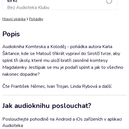
69 Kč
Bez Audioteka Klubu
Přidat do košíku
Hlavní stránka
Pohádky
Popis
Audiokniha Komteska a Koloděj - pohádka autora Karla
Šiktance, kde se Matouš třikrát vypraví do Sirotčí tvrze, aby
splnil tři úkoly, které mu uloží bratři zasněné komtesy
Magdalenky. Jestlipak se mu je podaří splnit a jak to všechno
nakonec dopadne?
Čte František Němec, Ivan Trojan, Linda Rybová a další.
Jak audioknihu poslouchat?
Poslouchejte pohodlně na Android a iOs zařízeních v aplikaci
Audioteka