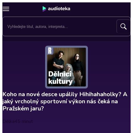
Koho na nové desce upálily Hihihahaholky? A
jaký vrcholný sportovní výkon nás čeká na
Pražském jaru?
Délka
45 minut