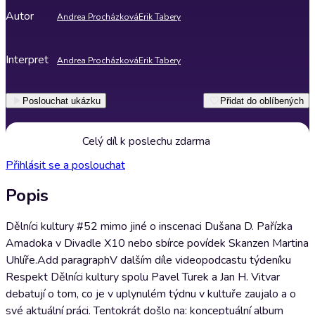
Autor
Andrea Procházková
Erik Tabery
Interpret
Andrea Procházková
Erik Tabery
Poslouchat ukázku
Přidat do oblíbených
Celý díl k poslechu zdarma
Přihlásit se a poslouchat
Popis
Dělníci kultury #52 mimo jiné o inscenaci Dušana D. Pařízka
Amadoka v Divadle X10 nebo sbírce povídek Skanzen Martina
Uhlíře. Add paragraphV dalším díle videopodcastu týdeníku
Respekt Dělníci kultury spolu Pavel Turek a Jan H. Vitvar
debatují o tom, co je v uplynulém týdnu v kultuře zaujalo a o
své aktuální práci. Tentokrát došlo na: konceptuální album