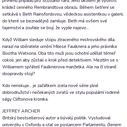
prvnímu případu pro Scotland Yard. Jeho úkolem je vyšetřit
krádež cenného Rembrandtova obrazu. Během šetření se
setkává s Beth Rainsfordovou, vědeckou asistentkou v galerii,
do které se beznadějně zamiluje. Beth má ovšem své
tajemství a zoufale se bojí, že vyjde najevo...
Když William sleduje stopu ztraceného mistrovského díla,
narazí na sběratele umění Milese Faulknera a jeho právníka
Bootha Watsona. Oba tito muži jsou ochotní udělat témeř
cokoli, jen aby zůstali o krok před detektivem. Mezitím se s
Williamem spřátelí Faulknerova manželka. Ale na čí straně
doopravdy stojí?
Kdo neriskuje... je začátkem zcela nové série plné
dobrodružství i nečekaných zvratů ve stylu populární rodinné
ságy Cliftonova kronika.
JEFFREY ARCHER
Britský bestsellerový autor a bývalý politik. Vystudoval
univerzitu v Oxfordu a stal se poslancem Parlamentu, členem