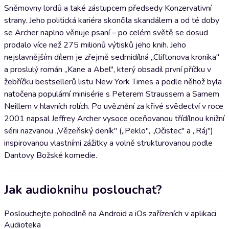
Sněmovny lordů a také zástupcem předsedy Konzervativní
strany. Jeho politická kariéra skončila skandálem a od té doby
se Archer naplno věnuje psaní – po celém světě se dosud
prodalo více než 275 milionů výtisků jeho knih. Jeho
nejslavnějším dílem je zřejmě sedmidílná „Cliftonova kronika"
a proslulý román „Kane a Abel", který obsadil první příčku v
žebříčku bestsellerů listu New York Times a podle něhož byla
natočena populární minisérie s Peterem Straussem a Samem
Neillem v hlavních rolích. Po uvěznění za křivé svědectví v roce
2001 napsal Jeffrey Archer vysoce oceňovanou třídílnou knižní
sérii nazvanou „Vězeňský deník" („Peklo", „Očistec" a „Ráj")
inspirovanou vlastními zážitky a volně strukturovanou podle
Dantovy Božské komedie.
Jak audioknihu poslouchat?
Poslouchejte pohodlně na Android a iOs zařízeních v aplikaci
Audioteka