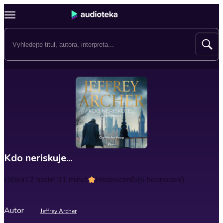
Kdo neriskuje...
Délka
12 hodin 31 minut
Hodnocení
5
(5 hodnocení)
Autor
Jeffrey Archer