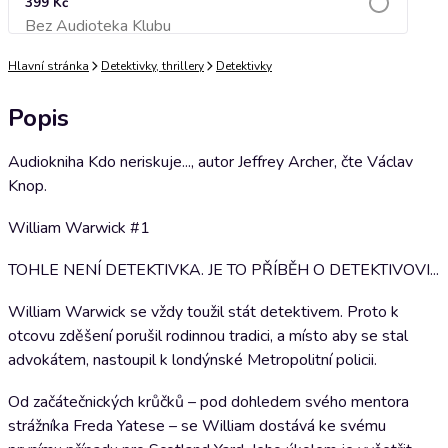
399 Kč
Bez Audioteka Klubu
Přidat do košíku
Hlavní stránka
Detektivky, thrillery
Detektivky
Popis
Audiokniha Kdo neriskuje..., autor Jeffrey Archer, čte Václav
Knop.
William Warwick #1
TOHLE NENÍ DETEKTIVKA. JE TO PŘÍBĚH O DETEKTIVOVI...
William Warwick se vždy toužil stát detektivem. Proto k
otcovu zděšení porušil rodinnou tradici, a místo aby se stal
advokátem, nastoupil k londýnské Metropolitní policii.
Od začátečnických krůčků – pod dohledem svého mentora
strážníka Freda Yatese – se William dostává ke svému