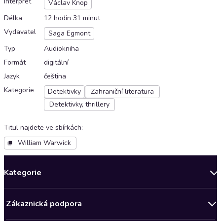
Interpret
Václav Knop
Délka
12 hodin 31 minut
Vydavatel
Saga Egmont
Typ
Audiokniha
Formát
digitální
Jazyk
čeština
Kategorie
Detektivky
Zahraniční literatura
Detektivky, thrillery
Titul najdete ve sbírkách
:
William Warwick
Kategorie
Novinky
Zákaznická podpora
Bestsellery měsíce