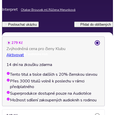
Interpret
Otakar Brousek ml.
Růžena Merunková
Poslouchat ukázku
Přidat do oblíbených
279 Kč
Zvýhodněná cena pro členy Klubu
Aktivovat
14 dní na zkoušku zdarma
Tento titul a tisíce dalších s 20% členskou slevou
Přes 3000 titulů volně k poslechu v rámci
předplatného
Superprodukce dostupné pouze na Audiotéce
Možnost sdílení zakoupených audioknih s rodinou