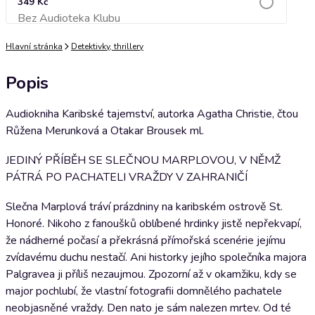
349 Kč
Bez Audioteka Klubu
Přidat do košíku
Hlavní stránka
Detektivky, thrillery
Popis
Audiokniha Karibské tajemství, autorka Agatha Christie, čtou
Růžena Merunková a Otakar Brousek ml.
JEDINÝ PŘÍBĚH SE SLEČNOU MARPLOVOU, V NĚMŽ
PÁTRÁ PO PACHATELI VRAŽDY V ZAHRANIČÍ
Slečna Marplová tráví prázdniny na karibském ostrově St.
Honoré. Nikoho z fanoušků oblíbené hrdinky jistě nepřekvapí,
že nádherné počasí a překrásná přímořská scenérie jejímu
zvídavému duchu nestačí. Ani historky jejího společníka majora
Palgravea ji příliš nezaujmou. Zpozorní až v okamžiku, kdy se
major pochlubí, že vlastní fotografii domnělého pachatele
neobjasněné vraždy. Den nato je sám nalezen mrtev. Od té