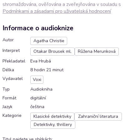
shromažďována, ověřována a zveřejňována v souladu s
Podmínkami a zásadami pro uživatelská hodnocení
Informace o audioknize
Autor
Agatha Christie
Interpret
Otakar Brousek ml.
Růžena Merunková
Překladatel
Eva Hrubá
Délka
8 hodin 21 minut
Vydavatel
Voxi
Typ
Audiokniha
Formát
digitální
Jazyk
čeština
Kategorie
Klasické detektivky
Zahraniční literatura
Detektivky, thrillery
Titul najdete ve sbírkách
: