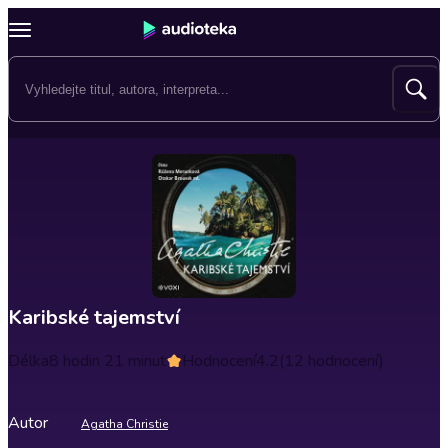
Karibské tajemství
Délka
8 hodin 21 minut
Hodnocení
4.2
(12 hodnocení)
Autor
Agatha Christie