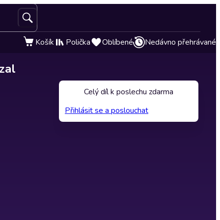
Košík
Polička
Oblíbené
Nedávno přehrávané
zal
Celý díl k poslechu zdarma
Přihlásit se a poslouchat