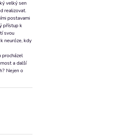
ký velký sen
 realizovat.
ními postavami
ý přístup k
tí svou
 k neuróze, kdy
m procházel
rnost a další
ch? Nejen o