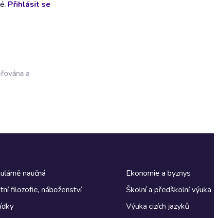
lé.
Přihlásit se
ěřována a
ulárně naučná
Ekonomie a byznys
tní filozofie, náboženství
Školní a předškolní výuka
ídky
Výuka cizích jazyků