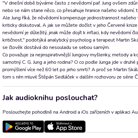
"V dnešní době býváme často z nevědomí paf. Jung ovšem zdůr
nebo se nám stane něco, co přesahuje hranice našeho vědomí, ta
Ale Jung říká, že něvědomí kompenzuje jednostrannost našeho vě
kriticky diskutoval. A jak se můžete dočíst v jeho Červené knize
nevědomí je důležitý, jinak může dojít k inflaci, kdy nevědomí č
kritičnost," podotýká analytický psycholog a terapeut Martin 
se člověk dostává do nesouladu se sebou samým.
Co považuje za nejinspirativnější Jungovy myšlenky, metody a k
samotný C. G. Jung a jeho rodina? O co podle Junga jde v druhé p
promýšlení více než 60 let po jeho smrti? A proč se Martin Ská
tom s ním mluvil Štěpán Sedláček v dalším rozhovoru ze série 
Jak audioknihu poslouchat?
Poslouchejte pohodlně na Android a iOs zařízeních v aplikaci A