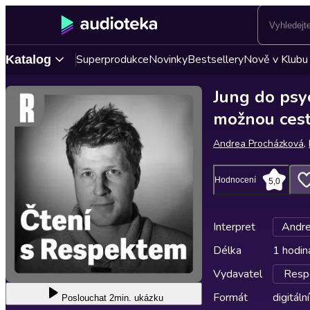
Superprodukce
Novinky
Bestsellery
Nově v Klubu
Katalog
Jung do psy
možnou cest
Andrea Procházková
,
Hodnocení
5,0
Interpret
Andre
Délka
1 hodin
Vydavatel
Respe
Formát
digitální
Poslouchat
2min. ukázku