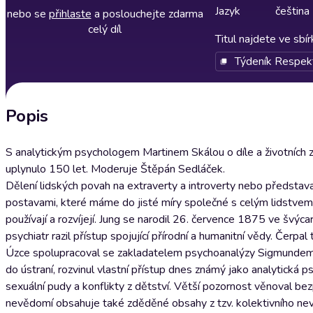
Jazyk
čeština
nebo se
přihlaste
a poslouchejte zdarma
celý díl
Titul najdete ve sbí
Týdeník Respek
Popis
S analytickým psychologem Martinem Skálou o díle a životních 
uplynulo 150 let. Moderuje Štěpán Sedláček.
Dělení lidských povah na extraverty a introverty nebo představa
postavami, které máme do jisté míry společné s celým lidstvem
používají a rozvíjejí. Jung se narodil 26. července 1875 ve švý
psychiatr razil přístup spojující přírodní a humanitní vědy. Čerp
Úzce spolupracoval se zakladatelem psychoanalýzy Sigmundem F
do ústraní, rozvinul vlastní přístup dnes známý jako analytická 
sexuální pudy a konflikty z dětství. Větší pozornost věnoval b
nevědomí obsahuje také zděděné obsahy z tzv. kolektivního ne