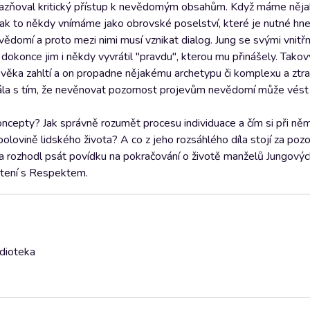
azňoval kritický přístup k nevědomým obsahům. Když máme něja
k to někdy vnímáme jako obrovské poselství, které je nutné hned
domí a proto mezi nimi musí vznikat dialog. Jung se svými vnitř
 dokonce jim i někdy vyvrátil "pravdu", kterou mu přinášely. Takov
lověka zahltí a on propadne nějakému archetypu či komplexu a ztra
Skála s tím, že nevěnovat pozornost projevům nevědomí může vést
oncepty? Jak správně rozumět procesu individuace a čím si při ně
olovině lidského života? A co z jeho rozsáhlého díla stojí za pozo
la rozhodl psát povídku na pokračování o životě manželů Jungový
Čtení s Respektem.
udioteka