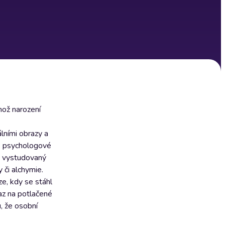
hož narození
lními obrazy a
es psychologové
ko vystudovaný
 či alchymie.
e, kdy se stáhl
raz na potlačené
, že osobní