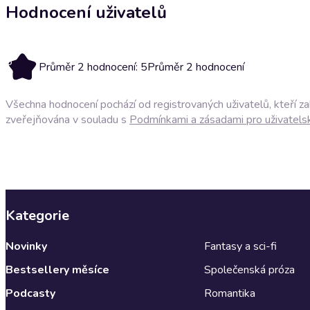
Hodnocení uživatelů
5
Průměr 2 hodnocení: 5
Průměr 2 hodnocení
Všechna hodnocení pochází od registrovaných uživatelů, kteří z
zveřejňována v souladu s
Podmínkami a zásadami pro uživatels
Kategorie
Novinky
Fantasy a sci-fi
Bestsellery měsíce
Společenská próza
Podcasty
Romantika