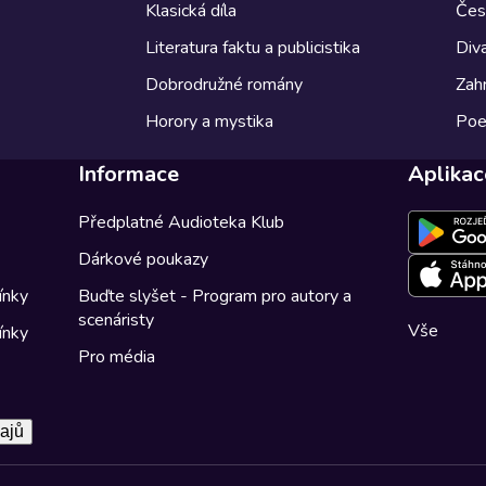
Klasická díla
Česk
Literatura faktu a publicistika
Diva
Dobrodružné romány
Zahr
Horory a mystika
Poe
Informace
Aplikac
Předplatné Audioteka Klub
Dárkové poukazy
ínky
Buďte slyšet - Program pro autory a
scenáristy
Vše
ínky
Pro média
ajů