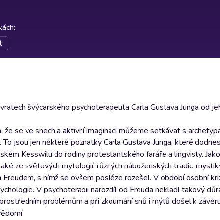
rkách
:
t
zvratech švýcarského psychoterapeuta Carla Gustava Junga od je
, že se ve snech a aktivní imaginaci můžeme setkávat s archetypá
. To jsou jen některé poznatky Carla Gustava Junga, které dodn
carském Kesswilu do rodiny protestantského faráře a lingvisty. Ja
al také ze světových mytologií, různých náboženských tradic, mystiky
reudem, s nímž se ovšem posléze rozešel. V období osobní kriz
psychologie. V psychoterapii narozdíl od Freuda nekladl takový dů
ezprostředním problémům a při zkoumání snů i mýtů došel k závěru
vědomí.