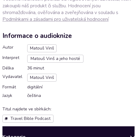
zakoupili náš produkt či službu. Hodnocení jsou
shromažďována, ověřována a zveřejňována v souladu s
Podmínkami a zásadami pro uživatelská hodnocení
Informace o audioknize
Autor
Matouš Vinš
Interpret
Matouš Vinš a jeho hosté
Délka
36 minut
Vydavatel
Matouš Vinš
Formát
digitální
Jazyk
čeština
Titul najdete ve sbírkách
:
Travel Bible Podcast