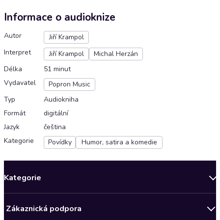
Informace o audioknize
Autor
Jiří Krampol
Interpret
Jiří Krampol
Michal Herzán
Délka
51 minut
Vydavatel
Popron Music
Typ
Audiokniha
Formát
digitální
Jazyk
čeština
Kategorie
Povídky
Humor, satira a komedie
Kategorie
Novinky
Zákaznická podpora
Bestsellery měsíce