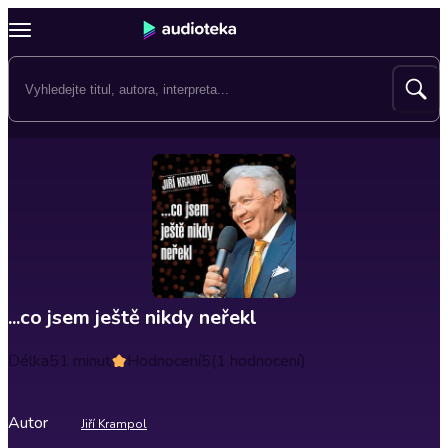
...co jsem ještě nikdy neřekl
Délka
51 minut
Hodnocení
5
(1 hodnocení)
Autor
Jiří Krampol