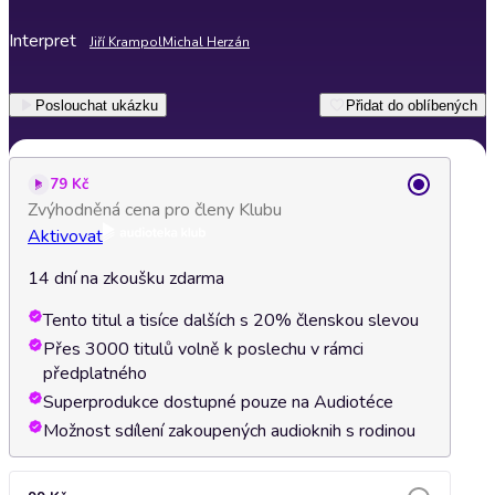
Interpret
Jiří Krampol
Michal Herzán
Poslouchat ukázku
Přidat do oblíbených
79 Kč
Zvýhodněná cena pro členy Klubu
Aktivovat
14 dní na zkoušku zdarma
Tento titul a tisíce dalších s 20% členskou slevou
Přes 3000 titulů volně k poslechu v rámci
předplatného
Superprodukce dostupné pouze na Audiotéce
Možnost sdílení zakoupených audioknih s rodinou