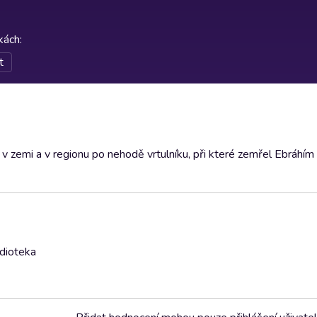
rkách
:
t
zemi a v regionu po nehodě vrtulníku, při které zemřel Ebráhím R
udioteka