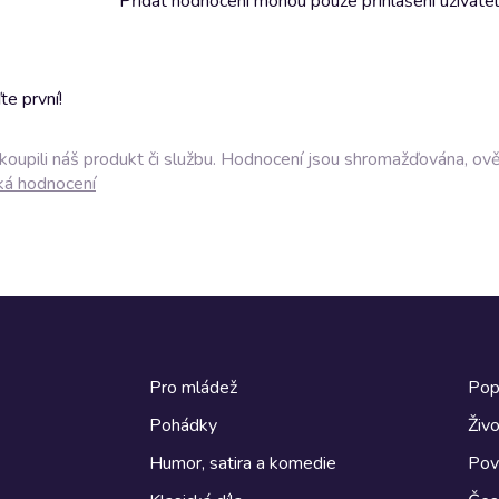
Přidat hodnocení mohou pouze přihlášení uživate
e první!
akoupili náš produkt či službu. Hodnocení jsou shromažďována, ov
ká hodnocení
Pro mládež
Pop
Pohádky
Živo
Humor, satira a komedie
Pov