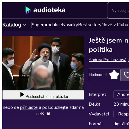
Superprodukce
Novinky
Bestsellery
Nově v Klubu
Katalog
Ještě jsem n
politika
Andrea Procházková
,
Hodnocení
Interpret
Andre
Poslouchat
2min. ukázku
Délka
23 min
nebo se
přihlaste
a poslouchejte zdarma
celý díl
Vydavatel
Respe
Formát
digitální