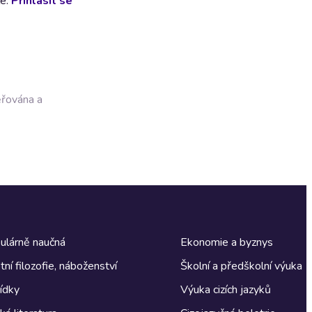
lé.
Přihlásit se
ěřována a
ulárně naučná
Ekonomie a byznys
tní filozofie, náboženství
Školní a předškolní výuka
ídky
Výuka cizích jazyků