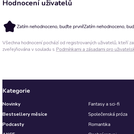
Hodnocení uživatelů
Zatím nehodnoceno, buďte první!
Zatím nehodnoceno, buďt
Všechna hodnocení pochází od registrovaných uživatelů, kteří z
zveřejňována v souladu s
Podmínkami a zásadami pro uživatels
Kategorie
Novinky
Fantasy a sci-fi
Bestsellery měsíce
Společenská próza
Podcasty
Romantika