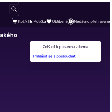
Košík
Polička
Oblíbené
Nedávno přehrávané
ějakého
Celý díl k poslechu zdarma
Přihlásit se a poslouchat