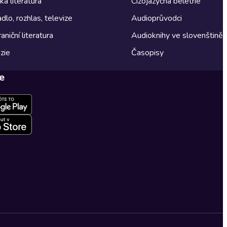
á literatura
Cizojazyčná beletrie
dlo, rozhlas, televize
Audioprůvodci
aniční literatura
Audioknihy ve slovenštině
zie
Časopisy
e