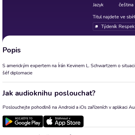
Jazyk
čeština
Titul najdete ve sbí
Týdeník Respek
Popis
S americkým expertem na Írán Kevinem L. Schwartzem o situaci v 
šéf diplomacie
Jak audioknihu poslouchat?
Poslouchejte pohodlně na Android a iOs zařízeních v aplikaci A