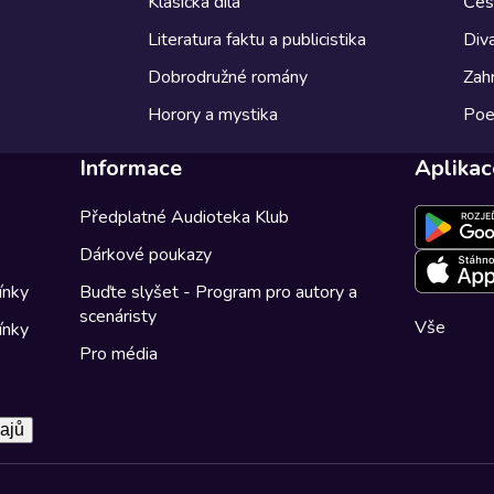
Klasická díla
Česk
Literatura faktu a publicistika
Diva
Dobrodružné romány
Zahr
Horory a mystika
Poe
Informace
Aplikac
Předplatné Audioteka Klub
Dárkové poukazy
ínky
Buďte slyšet - Program pro autory a
scenáristy
Vše
ínky
Pro média
ajů