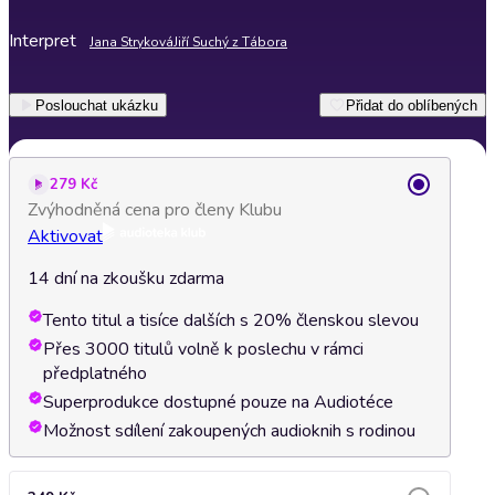
Interpret
Jana Stryková
Jiří Suchý z Tábora
Poslouchat ukázku
Přidat do oblíbených
279 Kč
Zvýhodněná cena pro členy Klubu
Aktivovat
14 dní na zkoušku zdarma
Tento titul a tisíce dalších s 20% členskou slevou
Přes 3000 titulů volně k poslechu v rámci
předplatného
Superprodukce dostupné pouze na Audiotéce
Možnost sdílení zakoupených audioknih s rodinou