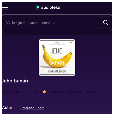
Jeho banán
Délka
5 hodin 42 minut
Hodnocení
4.5
(8 hodnocení)
Autor
Penelope Bloom