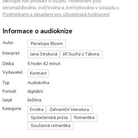
zakoupili náš produkt či službu. Hodnocení jsou
shromažďována, ověřována a zveřejňována v souladu s
Podmínkami a zásadami pro uživatelská hodnocení
Informace o audioknize
Autor
Penelope Bloom
Interpret
Jana Stryková
Jiří Suchý z Tábora
Délka
5 hodin 42 minut
Vydavatel
Kontrast
Typ
Audiokniha
Formát
digitální
Jazyk
čeština
Kategorie
Erotika
Zahraniční literatura
Společenská próza
Romantika
Současná romantika