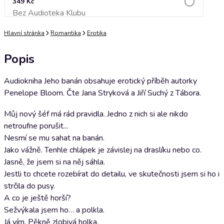
349 Kč
Bez Audioteka Klubu
Přidat do košíku
Hlavní stránka
Romantika
Erotika
Popis
Audiokniha Jeho banán obsahuje erotický příběh autorky
Penelope Bloom. Čte Jana Stryková a Jiří Suchý z Tábora.
Můj nový šéf má rád pravidla. Jedno z nich si ale nikdo
netroufne porušit...
Nesmí se mu sahat na banán.
Jako vážně. Tenhle chlápek je závislej na draslíku nebo co.
Jasně, že jsem si na něj sáhla.
Jestli to chcete rozebírat do detailu, ve skutečnosti jsem si ho i
strčila do pusy.
A co je ještě horší?
Sežvýkala jsem ho… a polkla.
Já vím. Pěkně zlobivá holka.