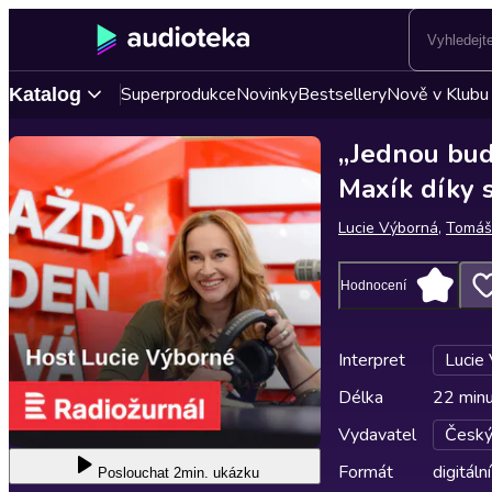
Superprodukce
Novinky
Bestsellery
Nově v Klubu
Katalog
„Jednou bud
Maxík díky 
Lucie Výborná
,
Tomáš
Hodnocení
Interpret
Lucie
Délka
22 min
Vydavatel
Český
Formát
digitální
Poslouchat
2min. ukázku