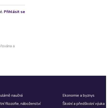
lé.
Přihlásit se
ěřována a
ulárně naučná
Ekonomie a byznys
tní filozofie, náboženství
Školní a předškolní výuka