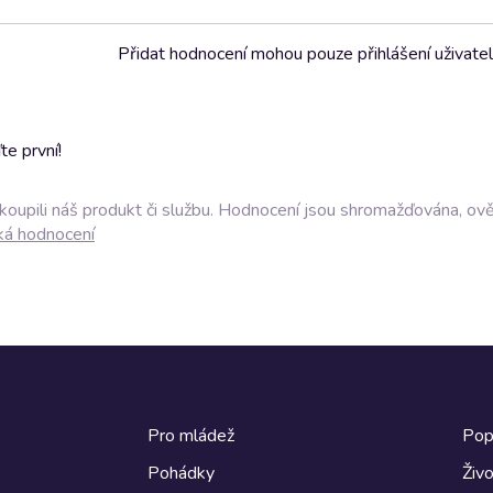
Přidat hodnocení mohou pouze přihlášení uživate
e první!
akoupili náš produkt či službu. Hodnocení jsou shromažďována, ov
ká hodnocení
Pro mládež
Pop
Pohádky
Živo