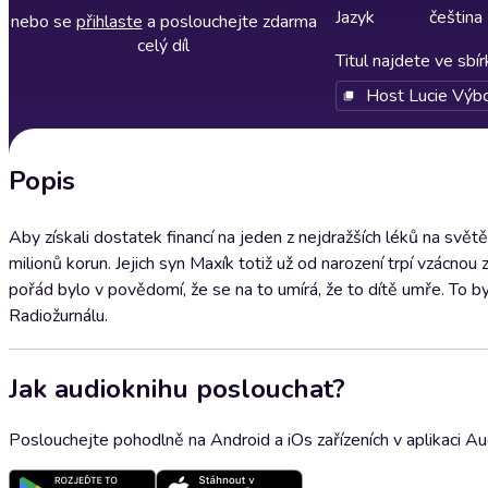
Jazyk
čeština
nebo se
přihlaste
a poslouchejte zdarma
celý díl
Titul najdete ve sbí
Host Lucie Výb
Popis
Aby získali dostatek financí na jeden z nejdražších léků na světě
milionů korun. Jejich syn Maxík totiž už od narození trpí vzácno
pořád bylo v povědomí, že se na to umírá, že to dítě umře. To b
Radiožurnálu.
Jak audioknihu poslouchat?
Poslouchejte pohodlně na Android a iOs zařízeních v aplikaci A