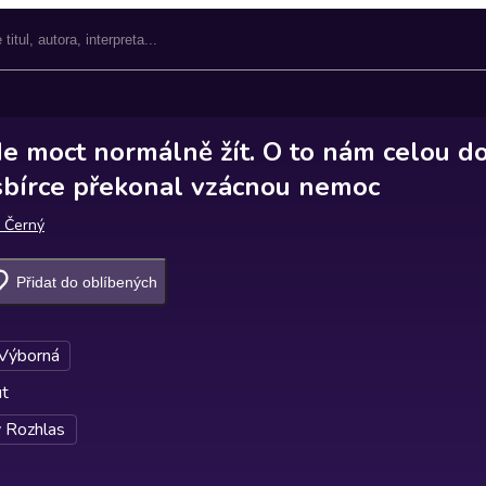
e moct normálně žít. O to nám celou do
sbírce překonal vzácnou nemoc
 Černý
Přidat do oblíbených
 Výborná
ut
 Rozhlas