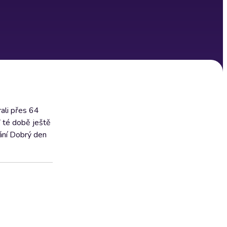
rali přes 64
V té době ještě
lání Dobrý den