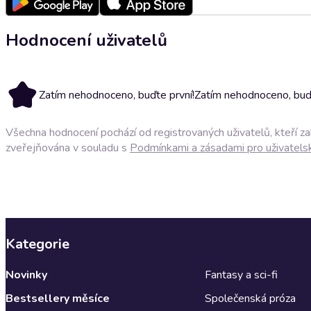
Hodnocení uživatelů
Zatím nehodnoceno, buďte první!
Zatím nehodnoceno, buďt
Všechna hodnocení pochází od registrovaných uživatelů, kteří z
zveřejňována v souladu s
Podmínkami a zásadami pro uživatels
Kategorie
Novinky
Fantasy a sci-fi
Bestsellery měsíce
Společenská próza