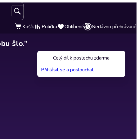
Košík
Polička
Oblíbené
Nedávno přehrávané
bu šlo.”
Celý díl k poslechu zdarma
Přihlásit se a poslouchat