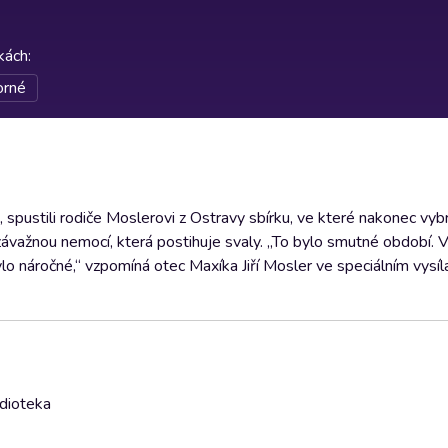
rkách
:
orné
, spustili rodiče Moslerovi z Ostravy sbírku, ve které nakonec vyb
u závažnou nemocí, která postihuje svaly. „To bylo smutné období. 
ylo náročné,“ vzpomíná otec Maxíka Jiří Mosler ve speciálním vysí
udioteka