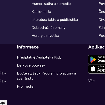
Humor, satira a komedie
Pov
Klasická díla
Česk
Literatura faktu a publicistika
Diva
Dobrodružné romány
Zahr
Horory a mystika
Poe
Informace
Aplikac
Předplatné Audioteka Klub
Dárkové poukazy
ínky
Buďte slyšet - Program pro autory a
scenáristy
Vše
ínky
Pro média
ajů