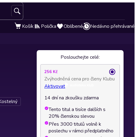
Košík
Polička
Oblíbené
Nedávno přehrávané
Poslouchejte celé:
256 Kč
Zvýhodněná cena pro členy Klubu
Aktivovat
14 dní na zkoušku zdarma
Kostelný
Tento titul a tisíce dalších s
20% členskou slevou
Přes 3000 titulů volně k
poslechu v rámci předplatného