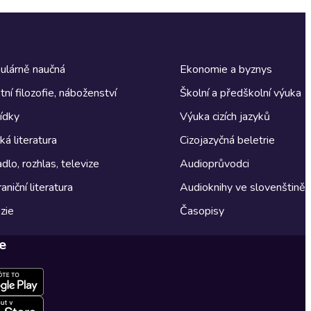
ulárně naučná
Ekonomie a byznys
tní filozofie, náboženství
Školní a předškolní výuka
ídky
Výuka cizích jazyků
á literatura
Cizojazyčná beletrie
dlo, rozhlas, televize
Audioprůvodci
aniční literatura
Audioknihy ve slovenštině
zie
Časopisy
e