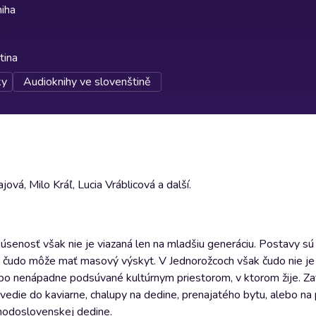
iha
tina
ky
Audioknihy ve slovenštině
ová, Milo Kráľ, Lucia Vráblicová a další.
enosť však nie je viazaná len na mladšiu generáciu. Postavy sú a
 aj čudo môže mať masový výskyt. V Jednorožcoch však čudo nie j
bo nenápadne podsúvané kultúrnym priestorom, v ktorom žije. Z
zavedie do kaviarne, chalupy na dedine, prenajatého bytu, alebo na 
ýchodoslovenskej dedine.