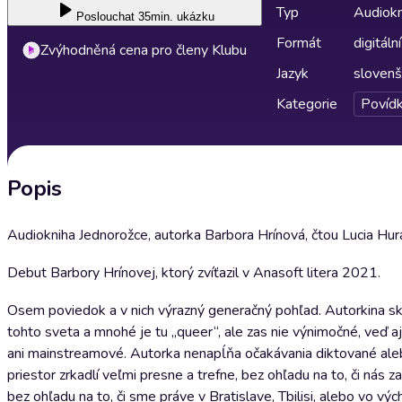
Typ
Audiokn
Poslouchat
35min. ukázku
Formát
digitální
Zvýhodněná cena pro členy Klubu
Jazyk
slovenš
Kategorie
Povíd
Popis
Audiokniha Jednorožce, autorka Barbora Hrínová, čtou Lucia Huraj
Debut Barbory Hrínovej, ktorý zvíťazil v Anasoft litera 2021.
Osem poviedok a v nich výrazný generačný pohľad. Autorkina skús
tohto sveta a mnohé je tu „queer“, ale zas nie výnimočné, veď
ani mainstreamové. Autorka nenapĺňa očakávania diktované ale
priestor zrkadlí veľmi presne a trefne, bez ohľadu na to, či nás 
bez ohľadu na to, či sme práve v Bratislave, Tbilisi, alebo vo v