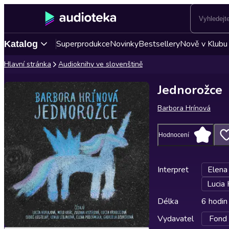
Superprodukce
Novinky
Bestsellery
Nově v Klubu
Katalog
Hlavní stránka
Audioknihy ve slovenštině
Jednorožce
Barbora Hrínová
Hodnocení
Interpret
Elena
Lucia 
Délka
6 hodin
Vydavatel
Fond 