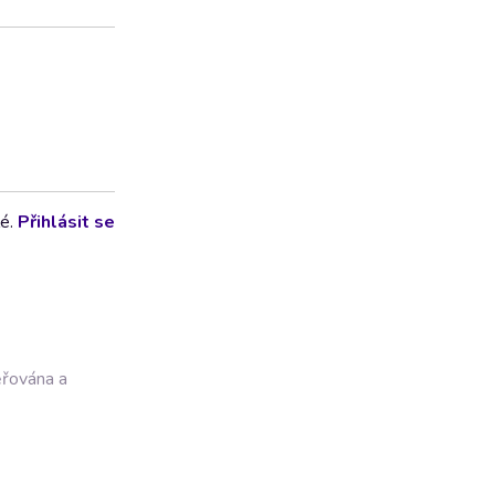
lé.
Přihlásit se
ěřována a