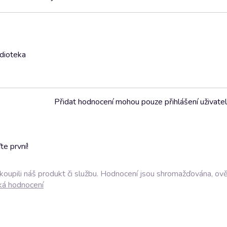
udioteka
Přidat hodnocení mohou pouze přihlášení uživate
e první!
akoupili náš produkt či službu. Hodnocení jsou shromažďována, ov
ká hodnocení