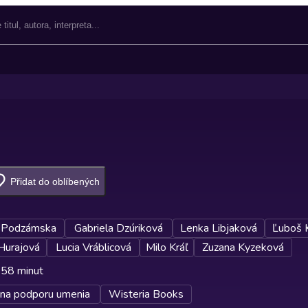
Přidat do oblíbených
 Podzámska
Gabriela Dzúriková
Lenka Libjaková
Ľuboš 
Hurajová
Lucia Vráblicová
Milo Kráľ
Zuzana Kyzeková
 58 minut
na podporu umenia
Wisteria Books