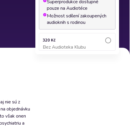
Superprodukce dostupné
pouze na Audiotéce
Možnost sdílení zakoupených
audioknih s rodinou
320 Kč
Bez Audioteka Klubu
Přidat do košíku
j nie sú z
e na objednávku
ato však onen
psychiatriu a