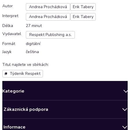
Autor
Andrea Procházková
Erik Tabery
Interpret
Andrea Procházková
Erik Tabery
Délka
27 minut
Vydavatel
Respekt Publishing a.s.
Formát
digitální
Jazyk
čeština
Titul najdete ve sbírkách
:
Týdeník Respekt
Kategorie
Novinky
Zákaznická podpora
Bestsellery měsíce
Obchodní podmínky
Podcasty
Informace