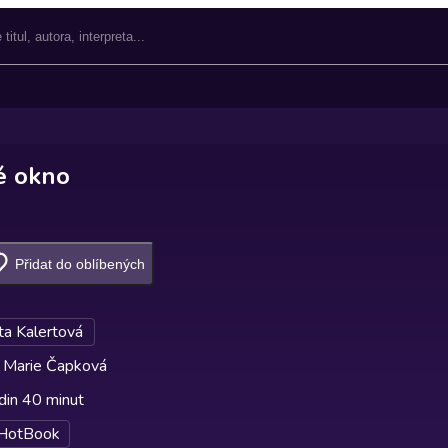
é okno
Přidat do oblíbených
a Kalertová
 Marie Čapková
din 40 minut
HotBook