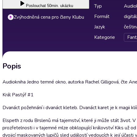
Typ
Audio
Poslouchat
50min. ukázku
Formát
digitál
Zvýhodněná cena pro členy Klubu
Jazyk
češtin
Kategorie
Fant
Popis
Audiokniha Jedno temné okno, autorka Rachel Gilligová, čte Ane
Král Pastýř #1
Dvanáct požehnání i dvanáct kleteb. Dvanáct karet je k magii klíč
Elspeth z rodu Brslenů má tajemství, které ji může stát život. V d
prozřetelnosti i v tajemné mlze obklopující království Kiks už o
dvojicí maskovaných lupičů sled událostí vedoucích k její účas