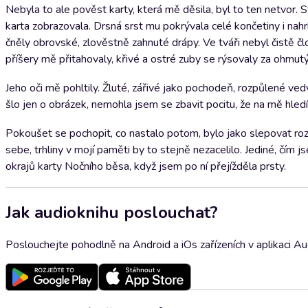
Nebyla to ale pověst karty, která mě děsila, byl to ten netvor.
karta zobrazovala. Drsná srst mu pokrývala celé končetiny i na
čněly obrovské, zlověstně zahnuté drápy. Ve tváři nebyl čistě č
příšery mě přitahovaly, křivé a ostré zuby se rýsovaly za ohrn
Jeho oči mě pohltily. Žluté, zářivé jako pochodeň, rozpůlené ved
šlo jen o obrázek, nemohla jsem se zbavit pocitu, že na mě hledí
Pokoušet se pochopit, co nastalo potom, bylo jako slepovat rozb
sebe, trhliny v mojí paměti by to stejně nezacelilo. Jediné, čím 
okrajů karty Nočního běsa, když jsem po ní přejížděla prsty.
Jak audioknihu poslouchat?
Poslouchejte pohodlně na Android a iOs zařízeních v aplikaci A