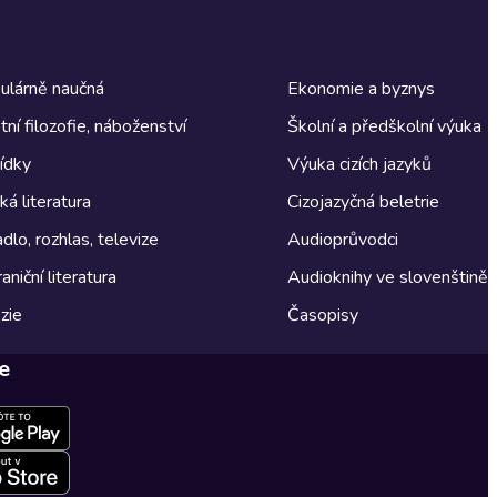
ulárně naučná
Ekonomie a byznys
tní filozofie, náboženství
Školní a předškolní výuka
ídky
Výuka cizích jazyků
á literatura
Cizojazyčná beletrie
dlo, rozhlas, televize
Audioprůvodci
aniční literatura
Audioknihy ve slovenštině
zie
Časopisy
e