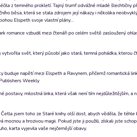
léčila z temného prokletí. Tajný trumf odvážné mladé šlechtičny 
ního běsa, která se stala zdrojem její nákazy i několika neobvykl
bohou Elspeth svoje vlastní plány…
ark romance vzbudil mezi čtenáři po celém světě zasloužený ohlas
ig vytvořila svět, který působí jako stará, temná pohádka, kterou č
sky buduje napětí mezi Elspeth a Ravynem, přičemž romantická lin
– Publishers Weekly
é postavy, milostná linka, která však není tím nejdůležitějším, a 
. Četla jsem toho ze Staré knihy olší dost, abych věděla, že téhle 
 mocnou a hrozivou magii. Pokud jste ji použili, získali jste scho
ouho, karta vyjevila vaše nejčernější obavy.