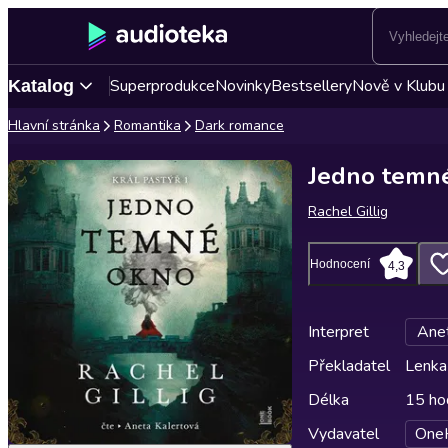
Superprodukce
Novinky
Bestsellery
Nově v Klubu
Katalog
Hlavní stránka
Romantika
Dark romance
Jedno temn
Rachel Gillig
Hodnocení
4,3
Interpret
Anet
Překladatel
Lenka
Délka
15 ho
Vydavatel
One