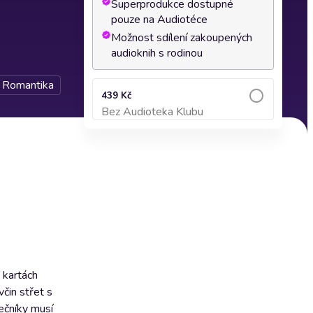
Superprodukce dostupné
pouze na Audiotéce
Možnost sdílení zakoupených
audioknih s rodinou
Romantika
439 Kč
Bez Audioteka Klubu
Přidat do košíku
h kartách
včin střet s
ečníky musí