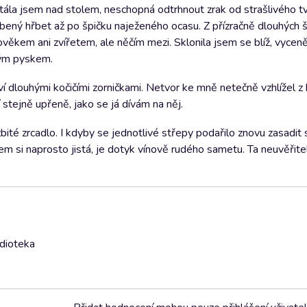
 Stála jsem nad stolem, neschopná odtrhnout zrak od strašlivého t
hrbený hřbet až po špičku naježeného ocasu. Z přízračně dlouhých
lověkem ani zvířetem, ale něčím mezi. Sklonila jsem se blíž, vycen
utým pyskem.
ví dlouhými kočičími zorničkami. Netvor ke mně netečně vzhlížel z
 stejně upřeně, jako se já dívám na něj.
ité zrcadlo. I kdyby se jednotlivé střepy podařilo znovu zasadit
jsem si naprosto jistá, je dotyk vínově rudého sametu. Ta neuvěřit
udioteka