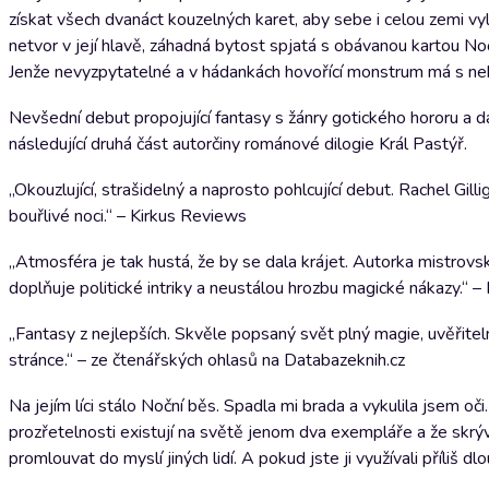
získat všech dvanáct kouzelných karet, aby sebe i celou zemi vy
netvor v její hlavě, záhadná bytost spjatá s obávanou kartou Noč
Jenže nevyzpytatelné a v hádankách hovořící monstrum má s ne
Nevšední debut propojující fantasy s žánry gotického hororu a d
následující druhá část autorčiny románové dilogie Král Pastýř.
„Okouzlující, strašidelný a naprosto pohlcující debut. Rachel Gill
bouřlivé noci.“ – Kirkus Reviews
„Atmosféra je tak hustá, že by se dala krájet. Autorka mistrov
doplňuje politické intriky a neustálou hrozbu magické nákazy.“ 
„Fantasy z nejlepších. Skvěle popsaný svět plný magie, uvěřiteln
stránce.“ – ze čtenářských ohlasů na Databazeknih.cz
Na jejím líci stálo Noční běs. Spadla mi brada a vykulila jsem oči
prozřetelnosti existují na světě jenom dva exempláře a že skrývá
promlouvat do myslí jiných lidí. A pokud jste ji využívali příliš dl