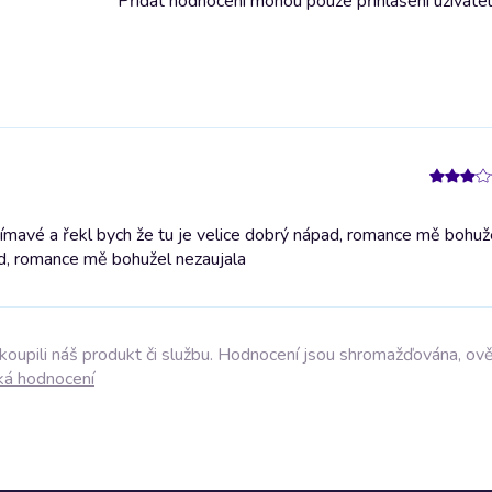
Přidat hodnocení mohou pouze přihlášení uživate
jímavé a řekl bych že tu je velice dobrý nápad, romance mě bohuž
pad, romance mě bohužel nezaujala
akoupili náš produkt či službu. Hodnocení jsou shromažďována, ov
ká hodnocení