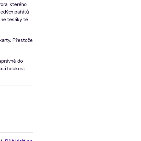
vora, kterého
 šedých pařátů
ěné tesáky té
 karty. Přestože
 správně do
elná hebkost