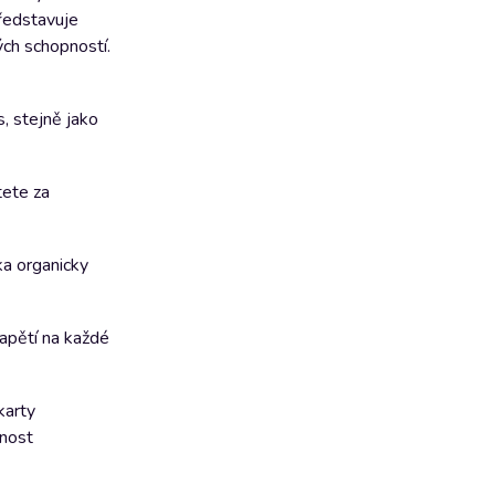
představuje
ých schopností.
, stejně jako
tete za
ka organicky
napětí na každé
karty
pnost