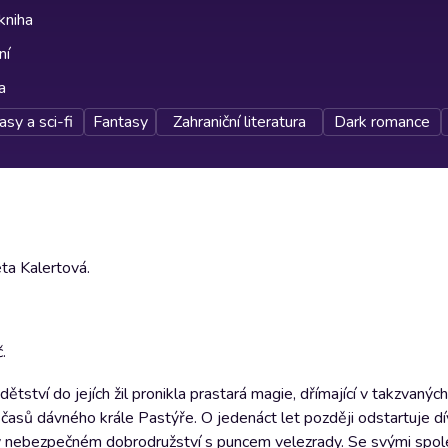
kniha
ní
a
asy a sci-fi
Fantasy
Zahraniční literatura
Dark romance
ta Kalertová.
.
ětství do jejích žil pronikla prastará magie, dřímající v takzvanýc
d časů dávného krále Pastýře. O jedenáct let později odstartuje dí
ti v nebezpečném dobrodružství s puncem velezrady. Se svými spol