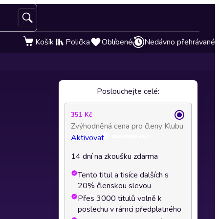
Košík
Polička
Oblíbené
Nedávno přehrávané
Poslouchejte celé:
351 Kč
Zvýhodněná cena pro členy Klubu
Aktivovat
14 dní na zkoušku zdarma
Tento titul a tisíce dalších s
20% členskou slevou
Přes 3000 titulů volně k
poslechu v rámci předplatného