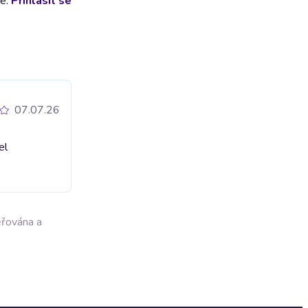
lé.
Přihlásit se
07.07.26
el
ěřována a