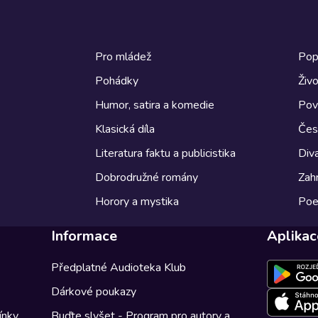
Pro mládež
Pop
Pohádky
Živo
Humor, satira a komedie
Pov
Klasická díla
Česk
Literatura faktu a publicistika
Diva
Dobrodružné romány
Zahr
Horory a mystika
Poe
Informace
Aplikac
Předplatné Audioteka Klub
Dárkové poukazy
ínky
Buďte slyšet - Program pro autory a