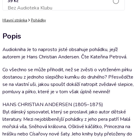
39 Kč
Bez Audioteka Klubu
Přidat do košíku
Hlavní stránka
Pohádky
Popis
Audiokniha Je to naprosto jisté obsahuje pohádku, jejíž
autorem je Hans Christian Andersen. Čte Kateřina Petrová.
Co všechno se může přihodit, než se zvěsti o vytrženém pírku
dostanou z jednoho slepičího kurníku do druhého? Přesvědčte
se na vlastní uši, jakou spoušť dokáží natropit zvědavé slepice,
pomluvy a pírko, které je v tom však úplně nevinně!
HANS CHRISTIAN ANDERSEN (1805–1875)
Byl dánský spisovatel, který se proslavil jako autor dětské
literatury. Mezi nejoblíbenější pohádky z jeho pera patří Malá
mořská víla, Sněhová královna, Ošklivé káčátko, Princezna na
hrášku nebo Císařovy nové šaty. Jeho knihy byly přeloženy do