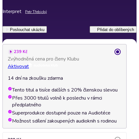
Interpret
Petr Třebický
Poslouchat ukázku
Přidat do oblíbených
239 Kč
Zvýhodněná cena pro členy Klubu
Aktivovat
14 dní na zkoušku zdarma
Tento titul a tisíce dalších s 20% členskou slevou
Přes 3000 titulů volně k poslechu v rámci
předplatného
Superprodukce dostupné pouze na Audiotéce
Možnost sdílení zakoupených audioknih s rodinou