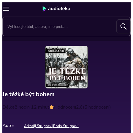
Je těžké být bohem
Délka
8 hodin 12 minut
Hodnocení
2.6
(5 hodnocení)
Autor
Arkadij Strugackij
Boris Strugackij