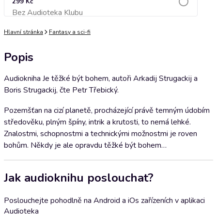
299 Kč
Bez Audioteka Klubu
Přidat do košíku
Hlavní stránka
Fantasy a sci-fi
Popis
Audiokniha Je těžké být bohem, autoři Arkadij Strugackij a
Boris Strugackij, čte Petr Třebický.
Pozemšťan na cizí planetě, procházející právě temným údobím
středověku, plným špíny, intrik a krutosti, to nemá lehké.
Znalostmi, schopnostmi a technickými možnostmi je roven
bohům. Někdy je ale opravdu těžké být bohem…
Jak audioknihu poslouchat?
Poslouchejte pohodlně na Android a iOs zařízeních v aplikaci
Audioteka