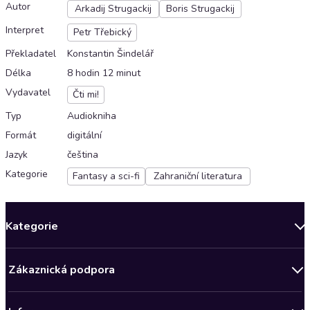
Autor
Arkadij Strugackij
Boris Strugackij
Interpret
Petr Třebický
Překladatel
Konstantin Šindelář
Délka
8 hodin 12 minut
Vydavatel
Čti mi!
Typ
Audiokniha
Formát
digitální
Jazyk
čeština
Kategorie
Fantasy a sci-fi
Zahraniční literatura
Kategorie
Novinky
Zákaznická podpora
Bestsellery měsíce
Obchodní podmínky
Podcasty