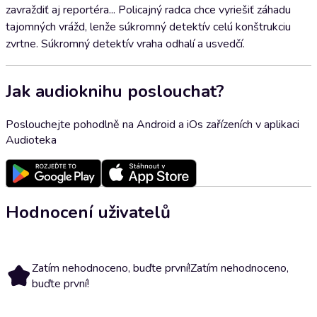
zavraždiť aj reportéra... Policajný radca chce vyriešiť záhadu
tajomných vrážd, lenže súkromný detektív celú konštrukciu
zvrtne. Súkromný detektív vraha odhalí a usvedčí.
Jak audioknihu poslouchat?
Poslouchejte pohodlně na Android a iOs zařízeních v aplikaci
Audioteka
Hodnocení uživatelů
Zatím nehodnoceno, buďte první!
Zatím nehodnoceno,
buďte první!