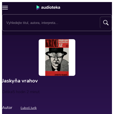
Jaskyňa vrahov
Délka
5 hodin 2 minut
Autor
Ľuboš Jurík