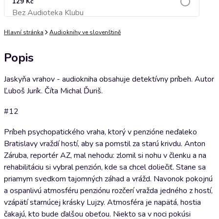
129 Kč
Bez Audioteka Klubu
Přidat do košíku
Hlavní stránka
Audioknihy ve slovenštině
Popis
Jaskyňa vrahov - audiokniha obsahuje detektívny príbeh. Autor
Ľuboš Jurík. Číta Michal Ďuriš.
#12
Príbeh psychopatického vraha, ktorý v penzióne neďaleko
Bratislavy vraždí hostí, aby sa pomstil za starú krivdu. Anton
Záruba, reportér AZ, mal nehodu: zlomil si nohu v členku a na
rehabilitáciu si vybral penzión, kde sa chcel doliečiť. Stane sa
priamym svedkom tajomných záhad a vrážd. Navonok pokojnú
a ospanlivú atmosféru penziónu rozčerí vražda jedného z hostí,
vzápätí starnúcej krásky Lujzy. Atmosféra je napätá, hostia
čakajú, kto bude ďalšou obeťou. Niekto sa v noci pokúsi