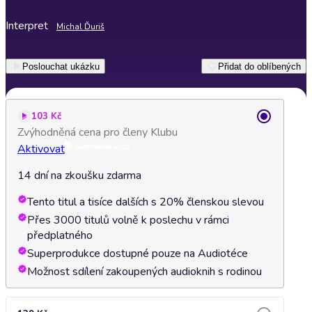
Interpret
Michal Ďuriš
Poslouchat ukázku
Přidat do oblíbených
103 Kč
Zvýhodněná cena pro členy Klubu
Aktivovat
14 dní na zkoušku zdarma
Tento titul a tisíce dalších s 20% členskou slevou
Přes 3000 titulů volně k poslechu v rámci
předplatného
Superprodukce dostupné pouze na Audiotéce
Možnost sdílení zakoupených audioknih s rodinou