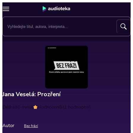
Jana Veselá: Prozření
Délka
40 minut
Hodnocení
5
(1 hodnocení)
Autor
Bez frází