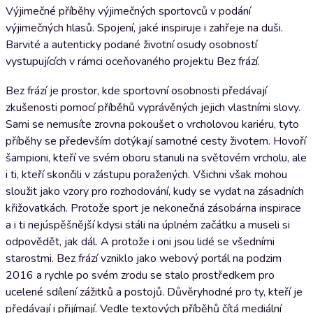
Výjimečné příběhy výjimečných sportovců v podání
výjimečných hlasů. Spojení, jaké inspiruje i zahřeje na duši.
Barvité a autenticky podané životní osudy osobností
vystupujících v rámci oceňovaného projektu Bez frází.
Bez frází je prostor, kde sportovní osobnosti předávají
zkušenosti pomocí příběhů vyprávěných jejich vlastními slovy.
Sami se nemusíte zrovna pokoušet o vrcholovou kariéru, tyto
příběhy se především dotýkají samotné cesty životem. Hovoří
šampioni, kteří ve svém oboru stanuli na světovém vrcholu, ale
i ti, kteří skončili v zástupu poražených. Všichni však mohou
sloužit jako vzory pro rozhodování, kudy se vydat na zásadních
křižovatkách. Protože sport je nekonečná zásobárna inspirace
a i ti nejúspěšnější kdysi stáli na úplném začátku a museli si
odpovědět, jak dál. A protože i oni jsou lidé se všedními
starostmi. Bez frází vzniklo jako webový portál na podzim
2016 a rychle po svém zrodu se stalo prostředkem pro
ucelené sdílení zážitků a postojů. Důvěryhodné pro ty, kteří je
předávají i přijímají. Vedle textových příběhů čítá mediální