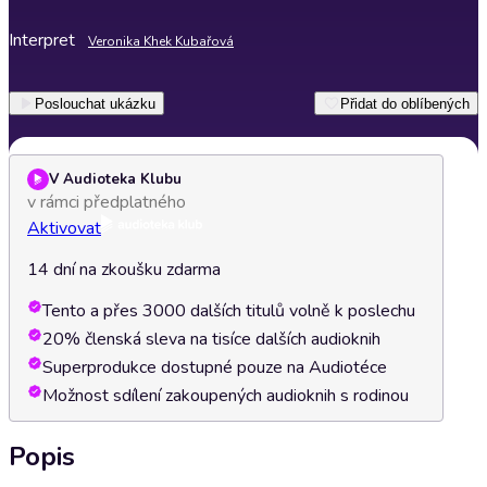
Interpret
Veronika Khek Kubařová
Poslouchat ukázku
Přidat do oblíbených
V Audioteka Klubu
v rámci předplatného
Aktivovat
14 dní na zkoušku zdarma
Tento a přes 3000 dalších titulů volně k poslechu
20% členská sleva na tisíce dalších audioknih
Superprodukce dostupné pouze na Audiotéce
Možnost sdílení zakoupených audioknih s rodinou
Popis