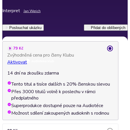
Interpret
Jan Werich
Poslouchat ukázku
Přidat do oblíbených
79 Kč
Zvýhodněná cena pro členy Klubu
Aktivovat
14 dní na zkoušku zdarma
Tento titul a tisíce dalších s 20% členskou slevou
Přes 3000 titulů volně k poslechu v rámci
předplatného
Superprodukce dostupné pouze na Audiotéce
Možnost sdílení zakoupených audioknih s rodinou