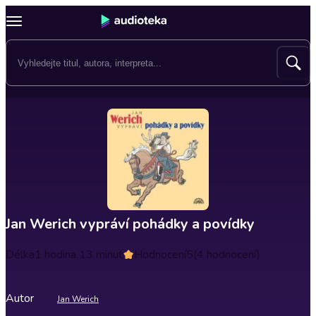
Jan Werich vypráví pohádky a povídky
Délka
1 hodina 13 minut
Hodnocení
5
(4 hodnocení)
Autor
Jan Werich