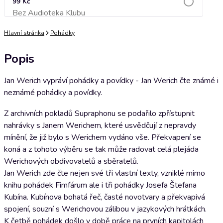
99 Kč
Bez Audioteka Klubu
Přidat do košíku
Hlavní stránka
Pohádky
Popis
Jan Werich vypráví pohádky a povídky - Jan Werich čte známé i
neznámé pohádky a povídky.
Z archivních pokladů Supraphonu se podařilo zpřístupnit
nahrávky s Janem Werichem, které usvědčují z nepravdy
mínění, že již bylo s Werichem vydáno vše. Překvapení se
koná a z tohoto výběru se tak může radovat celá plejáda
Werichových obdivovatelů a sběratelů.
Jan Werich zde čte nejen své tři vlastní texty, vzniklé mimo
knihu pohádek Fimfárum ale i tři pohádky Josefa Štefana
Kubína. Kubínova bohatá řeč, časté novotvary a překvapivá
spojení, souzní s Werichovou zálibou v jazykových hrátkách.
K četbě pohádek došlo v době práce na prvních kapitolách