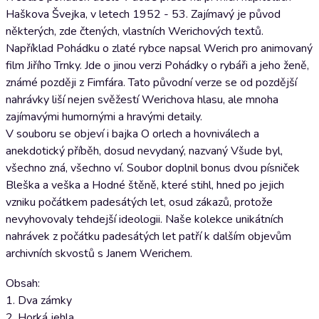
Haškova Švejka, v letech 1952 - 53. Zajímavý je původ
některých, zde čtených, vlastních Werichových textů.
Například Pohádku o zlaté rybce napsal Werich pro animovaný
film Jiřího Trnky. Jde o jinou verzi Pohádky o rybáři a jeho ženě,
známé později z Fimfára. Tato původní verze se od pozdější
nahrávky liší nejen svěžestí Werichova hlasu, ale mnoha
zajímavými humornými a hravými detaily.
V souboru se objeví i bajka O orlech a hovniválech a
anekdotický příběh, dosud nevydaný, nazvaný Všude byl,
všechno zná, všechno ví. Soubor doplnil bonus dvou písniček
Bleška a veška a Hodné štěně, které stihl, hned po jejich
vzniku počátkem padesátých let, osud zákazů, protože
nevyhovovaly tehdejší ideologii. Naše kolekce unikátních
nahrávek z počátku padesátých let patří k dalším objevům
archivních skvostů s Janem Werichem.
Obsah:
1. Dva zámky
2. Horká jehla