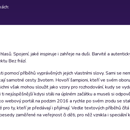
rkách
:
asů. Spojení, jaké inspiruje i zahřeje na duši. Barvité a autentic
ktu Bez frází.
sti pomocí příběhů vyprávěných jejich vlastními slovy. Sami se ne
ají samotné cesty životem. Hovoří šampioni, kteří ve svém oboru 
 Všichni však mohou sloužit jako vzory pro rozhodování, kudy se vyd
 ti nejúspěšnější kdysi stáli na úplném začátku a museli si odpově
o jako webový portál na podzim 2016 a rychle po svém zrodu se sta
o ty, kteří je předávají i přijímají. Vedle textových příběhů čítá
esedy zaměřené na veřejnost či děti, pro něž vznikla i speciální k