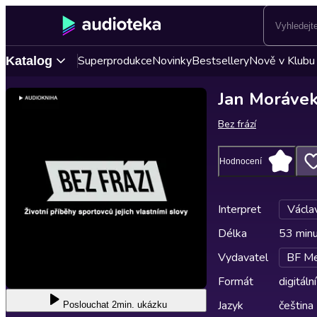
Superprodukce
Novinky
Bestsellery
Nově v Klubu
Katalog
Jan Morávek
Bez frází
Hodnocení
Interpret
Václa
Délka
53 min
Vydavatel
BF Med
Formát
digitální
Jazyk
čeština
Poslouchat
2min. ukázku