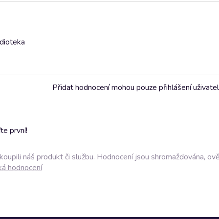
udioteka
Přidat hodnocení mohou pouze přihlášení uživate
e první!
akoupili náš produkt či službu. Hodnocení jsou shromažďována, ov
ká hodnocení