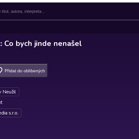
: Co bych jinde nenašel
Přidat do oblíbených
v Neužil
ut
ia s.r.o.