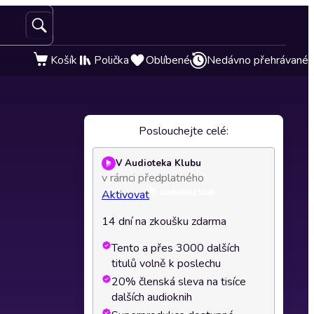
Košík
Polička
Oblíbené
Nedávno přehrávané
Poslouchejte celé:
V Audioteka Klubu
v rámci předplatného
Aktivovat
14 dní na zkoušku zdarma
Tento a přes 3000 dalších
titulů volně k poslechu
20% členská sleva na tisíce
dalších audioknih