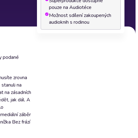
Superprodukce dostupné
pouze na Audiotéce
Možnost sdílení zakoupených
audioknih s rodinou
ky podané
musíte zrovna
stanuli na
at na zásadních
dět, jak dál. A
lo
 mediální záběr
nížka Bez frází