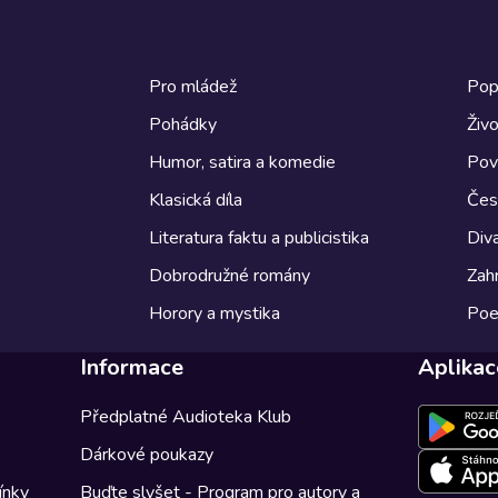
Pro mládež
Pop
Pohádky
Živo
Humor, satira a komedie
Pov
Klasická díla
Česk
Literatura faktu a publicistika
Diva
Dobrodružné romány
Zahr
Horory a mystika
Poe
Informace
Aplikac
Předplatné Audioteka Klub
Dárkové poukazy
ínky
Buďte slyšet - Program pro autory a