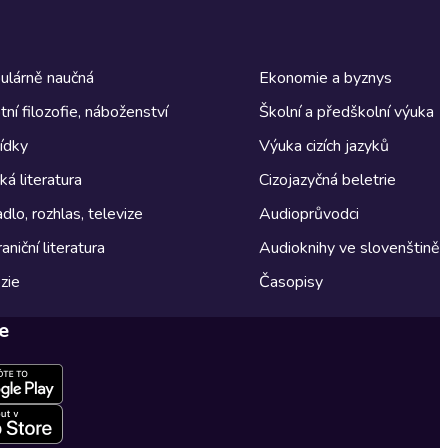
ulárně naučná
Ekonomie a byznys
tní filozofie, náboženství
Školní a předškolní výuka
ídky
Výuka cizích jazyků
á literatura
Cizojazyčná beletrie
dlo, rozhlas, televize
Audioprůvodci
aniční literatura
Audioknihy ve slovenštině
zie
Časopisy
e