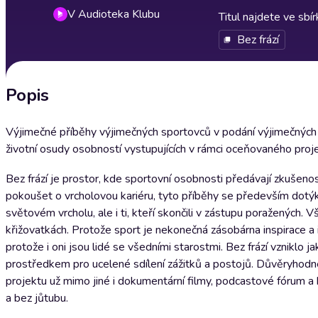
V Audioteka Klubu
Titul najdete ve sbí
Bez frází
Popis
Výjimečné příběhy výjimečných sportovců v podání výjimečných hl
životní osudy osobností vystupujících v rámci oceňovaného proje
Bez frází je prostor, kde sportovní osobnosti předávají zkušeno
pokoušet o vrcholovou kariéru, tyto příběhy se především dotýk
světovém vrcholu, ale i ti, kteří skončili v zástupu poražených.
křižovatkách. Protože sport je nekonečná zásobárna inspirace a i
protože i oni jsou lidé se všedními starostmi. Bez frází vznikl
prostředkem pro ucelené sdílení zážitků a postojů. Důvěryhodné pr
projektu už mimo jiné i dokumentární filmy, podcastové fórum a b
a bez jůtubu.