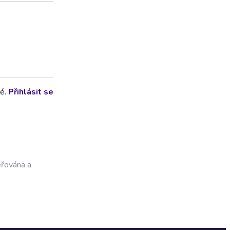
lé.
Přihlásit se
ěřována a