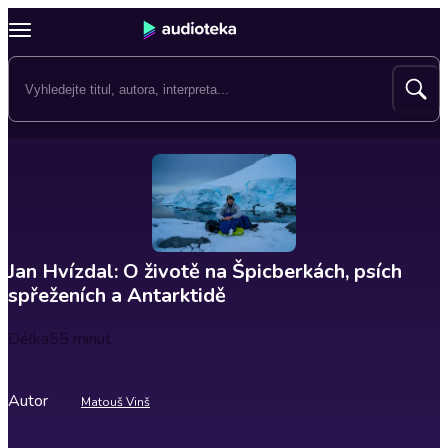
Jan Hvízdal: O životě na Špicberkách, psích
spřeženích a Antarktidě
Délka
55 minut
Autor
Matouš Vinš