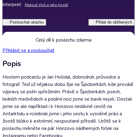
Interpret
Matouš Vinš a jeho hosté
Poslouchat ukázku
Přidat do oblíbených
Celý díl k poslechu zdarma
Přihlásit se a poslouchat
Popis
Hostem podcastu je Jan Hvízdal, dobrodruh, průvodce a
fotograf. Teď už nějakou dobu žije na Špicberkách, kde provádí
výpravy se psím spřežením. Právě o Špicberkách, psech,
ledních medvědech a polární noci jsme se bavili nejvíc. Dostali
jsme se ale například i k Honzovo nedávné cestě na
Antarktidu a rozebrali jsme i jeho cestu k vysněné práci a
životě blízko k extrémní, nespoutané přírodě. Určitě se k
poslechu mrkněte na pár Honzovo nádherných fotek na
Instagramu nebo Facebooku.