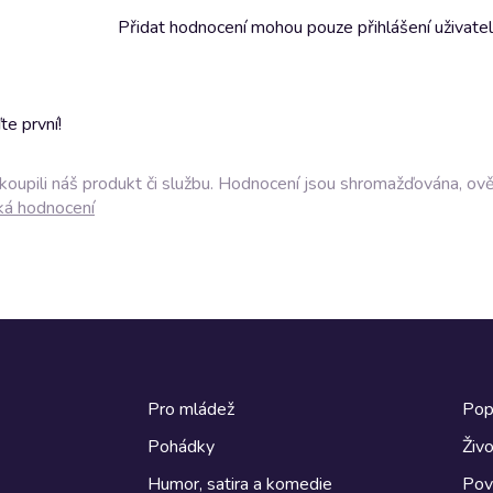
Přidat hodnocení mohou pouze přihlášení uživate
e první!
akoupili náš produkt či službu. Hodnocení jsou shromažďována, ov
ká hodnocení
Pro mládež
Pop
Pohádky
Živo
Humor, satira a komedie
Pov