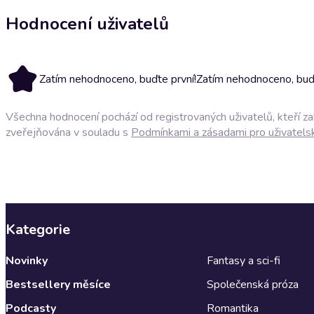
Hodnocení uživatelů
Zatím nehodnoceno, buďte první!
Zatím nehodnoceno, buďt
Všechna hodnocení pochází od registrovaných uživatelů, kteří z
zveřejňována v souladu s
Podmínkami a zásadami pro uživatels
Kategorie
Novinky
Fantasy a sci-fi
Bestsellery měsíce
Společenská próza
Podcasty
Romantika