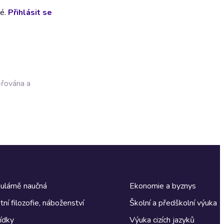
lé.
Přihlásit se
ěřována a
ulárně naučná
Ekonomie a byznys
tní filozofie, náboženství
Školní a předškolní výuka
ídky
Výuka cizích jazyků