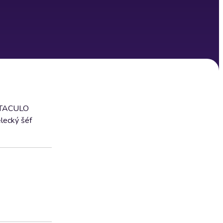
PECTACULO
ělecký šéf