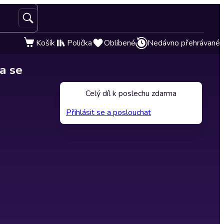
Košík
Polička
Oblíbené
Nedávno přehrávané
a se
Celý díl k poslechu zdarma
Přihlásit se a poslouchat