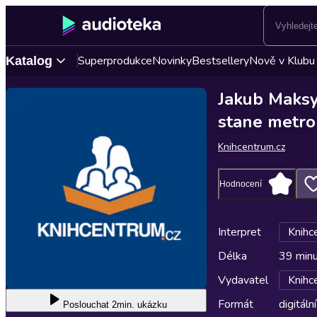
Superprodukce
Novinky
Bestsellery
Nově v Klubu
Katalog
Jakub Maks
stane metro
Knihcentrum.cz
Hodnocení
Interpret
Knihc
Délka
39 min
Vydavatel
Knihc
Formát
digitální
Poslouchat
2min. ukázku