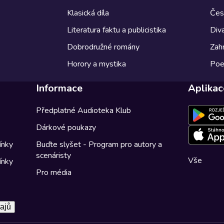
Klasická díla
Česk
Literatura faktu a publicistika
Diva
Dobrodružné romány
Zahr
Horory a mystika
Poe
Informace
Aplikac
Předplatné Audioteka Klub
Dárkové poukazy
ínky
Buďte slyšet - Program pro autory a
scenáristy
Vše
ínky
Pro média
ajů