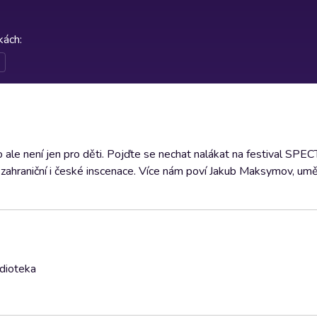
rkách
:
o ale není jen pro děti. Pojďte se nechat nalákat na festival S
, zahraniční i české inscenace. Více nám poví Jakub Maksymov, um
udioteka