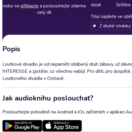
Jazyk
čeština
nebo se
přihlaste
a poslouchejte zdarma
celý díl
Titul najdete ve sbí
Z druhé stránky
Popis
Loutkové divadlo je od nepaměti oblíbený druh zábavy, už dávn
INTERESSE a zjistěte, co všechno nabízí. Pro děti, pro dospělé
Loutkového divadla v Ostravě.
Jak audioknihu poslouchat?
Poslouchejte pohodlně na Android a iOs zařízeních v aplikaci A