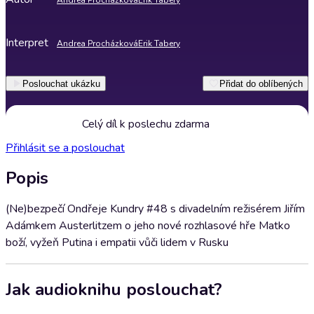
Andrea Procházková
Erik Tabery
Interpret
Andrea Procházková
Erik Tabery
Poslouchat ukázku
Přidat do oblíbených
Celý díl k poslechu zdarma
Přihlásit se a poslouchat
Popis
(Ne)bezpečí Ondřeje Kundry #48 s divadelním režisérem Jiřím
Adámkem Austerlitzem o jeho nové rozhlasové hře Matko
boží, vyžeň Putina i empatii vůči lidem v Rusku
Jak audioknihu poslouchat?