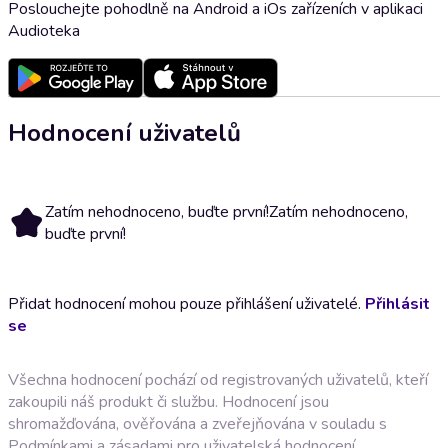
Poslouchejte pohodlně na Android a iOs zařízeních v aplikaci
Audioteka
Hodnocení uživatelů
Zatím nehodnoceno, buďte první!
Zatím nehodnoceno,
buďte první!
Přidat hodnocení mohou pouze přihlášení uživatelé.
Přihlásit
se
Všechna hodnocení pochází od registrovaných uživatelů, kteří
zakoupili náš produkt či službu. Hodnocení jsou
shromažďována, ověřována a zveřejňována v souladu s
Podmínkami a zásadami pro uživatelská hodnocení