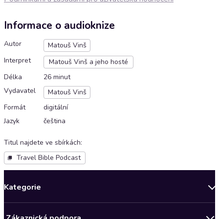
Informace o audioknize
Autor
Matouš Vinš
Interpret
Matouš Vinš a jeho hosté
Délka
26 minut
Vydavatel
Matouš Vinš
Formát
digitální
Jazyk
čeština
Titul najdete ve sbírkách
:
Travel Bible Podcast
Kategorie
Novinky
Zákaznická podpora