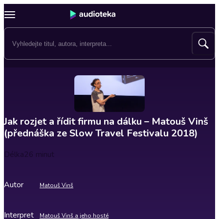
Jak rozjet a řídit firmu na dálku – Matouš Vinš
(přednáška ze Slow Travel Festivalu 2018)
Délka
26 minut
Autor
Matouš Vinš
Interpret
Matouš Vinš a jeho hosté