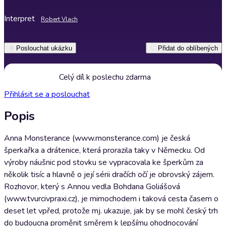
Interpret
Robert Vlach
Poslouchat ukázku
Přidat do oblíbených
Celý díl k poslechu zdarma
Přihlásit se a poslouchat
Popis
Anna Monsterance (www.monsterance.com) je česká
šperkařka a drátenice, která prorazila taky v Německu. Od
výroby náušnic pod stovku se vypracovala ke šperkům za
několik tisíc a hlavně o její sérii dračích očí je obrovský zájem.
Rozhovor, který s Annou vedla Bohdana Goliášová
(www.tvurcivpraxi.cz), je mimochodem i taková cesta časem o
deset let vpřed, protože mj. ukazuje, jak by se mohl český trh
do budoucna proměnit směrem k lepšímu ohodnocování