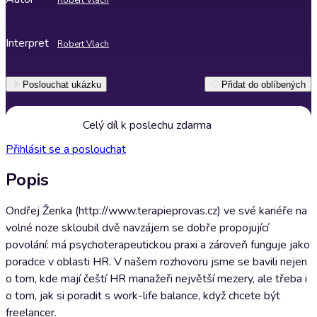
Robert Vlach
Interpret
Robert Vlach
Poslouchat ukázku
Přidat do oblíbených
Celý díl k poslechu zdarma
Přihlásit se a poslouchat
Popis
Ondřej Ženka (http://www.terapieprovas.cz) ve své kariéře na
volné noze skloubil dvě navzájem se dobře propojující
povolání: má psychoterapeutickou praxi a zároveň funguje jako
poradce v oblasti HR. V našem rozhovoru jsme se bavili nejen
o tom, kde mají čeští HR manažeři největší mezery, ale třeba i
o tom, jak si poradit s work-life balance, když chcete být
freelancer.