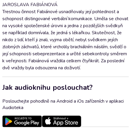
JAROSLAVA FABIÁNOVÁ
Trestnou činnost Fabiánové usnadňovaly její pohlednost a
schopnost distingované verbální komunikace. Uměla se chovat
na vysoké společenské úrovni a jedna z pozdějších svědkyň
se například domnívala, že jedná s lékařkou. Skutečnost, že
nikdo z lidí, kteří ji znali, vyjma obětí, nebyl svědkem jejích
zlobných záchvatů, které vrcholily brachiálním násilím, svědčí o
její schopnosti sebeprezentace a určité sebekontroly směrem
k veřejnosti. Fabiánová vraždila celkem čtyřikrát. Za poslední
dvě vraždy byla odsouzena na doživotí.
Jak audioknihu poslouchat?
Poslouchejte pohodlně na Android a iOs zařízeních v aplikaci
Audioteka