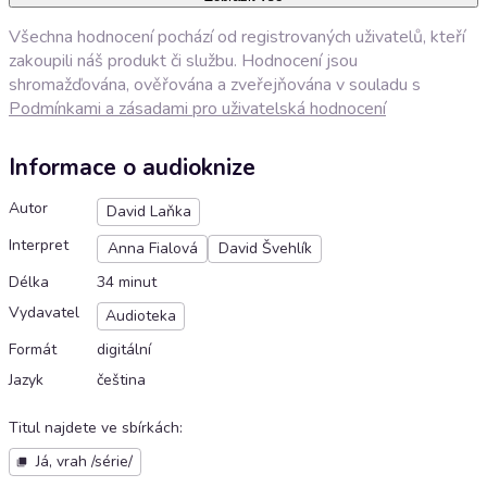
Všechna hodnocení pochází od registrovaných uživatelů, kteří
zakoupili náš produkt či službu. Hodnocení jsou
shromažďována, ověřována a zveřejňována v souladu s
Podmínkami a zásadami pro uživatelská hodnocení
Informace o audioknize
Autor
David Laňka
Interpret
Anna Fialová
David Švehlík
Délka
34 minut
Vydavatel
Audioteka
Formát
digitální
Jazyk
čeština
Titul najdete ve sbírkách
:
Já, vrah /série/