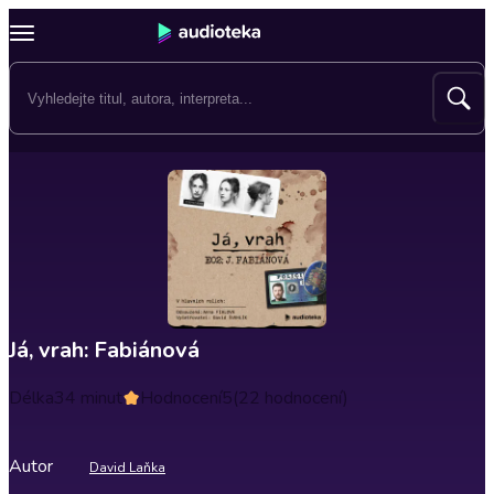
Já, vrah: Fabiánová
Délka
34 minut
Hodnocení
5
(22 hodnocení)
Autor
David Laňka