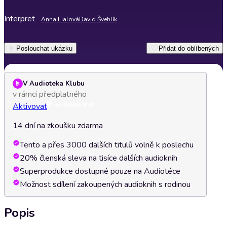
Interpret
Anna Fialová
David Švehlík
Poslouchat ukázku
Přidat do oblíbených
V Audioteka Klubu
v rámci předplatného
Aktivovat
14 dní na zkoušku zdarma
Tento a přes 3000 dalších titulů volně k poslechu
20% členská sleva na tisíce dalších audioknih
Superprodukce dostupné pouze na Audiotéce
Možnost sdílení zakoupených audioknih s rodinou
Popis