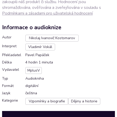
zakoupili náš produkt či službu. Hodnocení jsou
shromažďována, ověřována a zveřejňována v souladu s
Podmínkami a zásadami pro uživatelská hodnocení
Informace o audioknize
Autor
Nikolaj Ivanovič Kostomarov
Interpret
Vladimír Vokál
Překladatel
Pavel Papáček
Délka
4 hodin 1 minuta
Vydavatel
MplusV
Typ
Audiokniha
Formát
digitální
Jazyk
čeština
Kategorie
Vzpomínky a biografie
Dějiny a historie