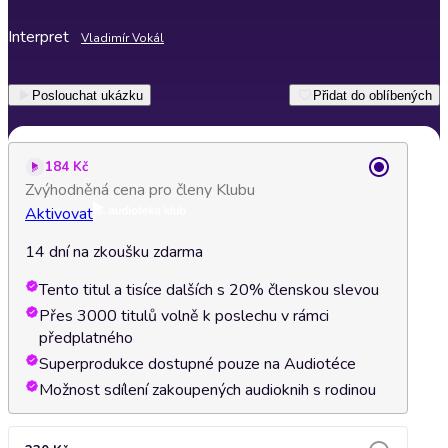
Interpret
Vladimír Vokál
Poslouchat ukázku
Přidat do oblíbených
184 Kč
Zvýhodněná cena pro členy Klubu
Aktivovat
14 dní na zkoušku zdarma
Tento titul a tisíce dalších s 20% členskou slevou
Přes 3000 titulů volně k poslechu v rámci
předplatného
Superprodukce dostupné pouze na Audiotéce
Možnost sdílení zakoupených audioknih s rodinou