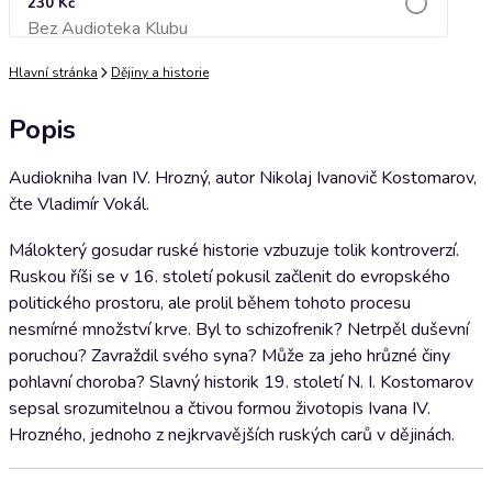
230 Kč
Bez Audioteka Klubu
Přidat do košíku
Hlavní stránka
Dějiny a historie
Popis
Audiokniha Ivan IV. Hrozný, autor Nikolaj Ivanovič Kostomarov,
čte Vladimír Vokál.
Málokterý gosudar ruské historie vzbuzuje tolik kontroverzí.
Ruskou říši se v 16. století pokusil začlenit do evropského
politického prostoru, ale prolil během tohoto procesu
nesmírné množství krve. Byl to schizofrenik? Netrpěl duševní
poruchou? Zavraždil svého syna? Může za jeho hrůzné činy
pohlavní choroba? Slavný historik 19. století N. I. Kostomarov
sepsal srozumitelnou a čtivou formou životopis Ivana IV.
Hrozného, jednoho z nejkrvavějších ruských carů v dějinách.