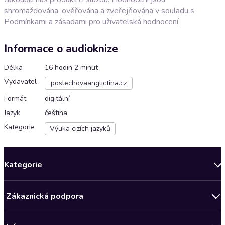
shromažďována, ověřována a zveřejňována v souladu s
Podmínkami a zásadami pro uživatelská hodnocení
Informace o audioknize
Délka
16 hodin 2 minut
Vydavatel
poslechovaanglictina.cz
Formát
digitální
Jazyk
čeština
Kategorie
Výuka cizích jazyků
Kategorie
Novinky
Zákaznická podpora
Bestsellery měsíce
Obchodní podmínky
Podcasty