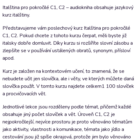
Italština pro pokročilé C1, C2 – audiokniha obsahuje jazykový
kurz italštiny.
Představujeme vám poslechový kurz Italština pro pokročilé
C1, C2. Pokud chcete z tohoto kurzu čerpat, měli byste již
italsky dobře domluvit. Díky kurzu si rozšíříte slovní zásobu a
zlepšíte se v používání ustálených obratů, synonym, přísloví
apod.
Kurz je založen na kontextovém učení, to znamená, že se
nebudete učit jen slovíčka, ale i věty, ve kterých můžete daná
slovíčka použít. V tomto kurzu najdete celkem1 100 slovíček
a procvičovacích vět.
Jednotlivé lekce jsou rozděleny podle témat, přičemž každé
obsahuje jiný počet slovíček a vět. Úroveň C1, C2 je
nejpokročilejší, nejvíce prostoru je proto věnováno tématům
jako aktivity, vlastnosti a komunikace, témata jako jídlo a
cestování jsou již spíše okrajová, protože jim bylo věnováno