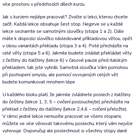
více prostoru v předchozích dílech kurzu.
Jak s kurzem nejlépe pracovat? Zvolte si lekci, kterou chcete
začít. Každá lekce obsahuje šest stop. Nejprve se u každé
lekce seznamte se samotnými slovíčky (stopa 1 a 2). Dále
máte k dispozici slovíčko následované příkladovou větou, opět
v obou variantách překladu (stopa 3 a 4). Poté přecházíte na
celé věty (stopa 5 a 6). Jakmile budete zvládat překládat věty
z češtiny do italštiny (lekce 6) v časové pauze před italským
překladem, tak jste vyhráli. Samotná slovíčka Vám pomohou
při pochopení smyslu, ale pomocí osvojených celých vět
budete komunikovat mnohem lépe
U každého bloku platí, že jakmile zvládnete poslech z italštiny
do češtiny (lekce 1, 3, 5 – cvičení poslouchejte) přecházíte na
překlad z češtiny do italštiny (lekce 2,4,6 – cvičení přeložte).
V rámci jedné lekce nemusíte pracovat se všemi stopami,
můžete se více věnovat takovému poslechu, který vám nejvíce
vyhovuje. Doporučuji ale poslechnout si všechny stopy dané