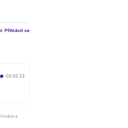
lé.
Přihlásit se
02.02.22
ěřována a