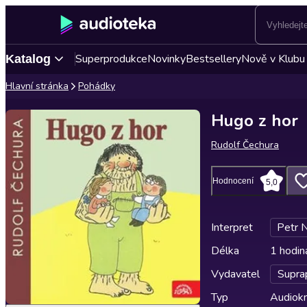
Superprodukce
Novinky
Bestsellery
Nově v Klubu
Katalog
Hlavní stránka
Pohádky
Hugo z hor
Rudolf Čechura
Hodnocení
5,0
Interpret
Petr 
Délka
1 hodin
Vydavatel
Supra
Typ
Audiokn