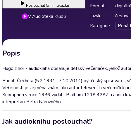
Formát
digitální
Poslouchat
5min. ukázku
Jazyk
čeština
V Audioteka Klubu
Kategorie
Pohád
Popis
Hugo z hor - audiokniha obsahuje dětský večerníček, jehož auto
Rudolf Čechura (5.2.1931– 7.10.2014) byl český spisovatel, věnu
Veřejnosti je zejména znám jako autor televizních večerníčků pro
Supraphon v roce 1986 vydal LP album 1218 4287 a audio ka
interpretaci Petra Nárožného.
Jak audioknihu poslouchat?