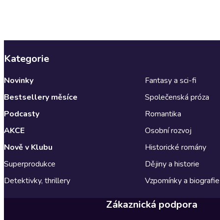
Kategorie
Novinky
Fantasy a sci-fi
Bestsellery měsíce
Společenská próza
Podcasty
Romantika
AKCE
Osobní rozvoj
Nově v Klubu
Historické romány
Superprodukce
Dějiny a historie
Detektivky, thrillery
Vzpomínky a biografie
Zákaznická podpora