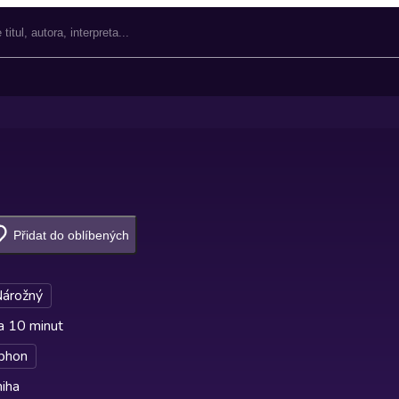
Přidat do oblíbených
Nárožný
a 10 minut
phon
iha