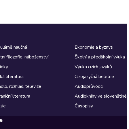
ulárně naučná
Ekonomie a byznys
tní filozofie, náboženství
Školní a předškolní výuka
ídky
Výuka cizích jazyků
á literatura
Cizojazyčná beletrie
dlo, rozhlas, televize
Audioprůvodci
aniční literatura
Audioknihy ve slovenštině
zie
Časopisy
e