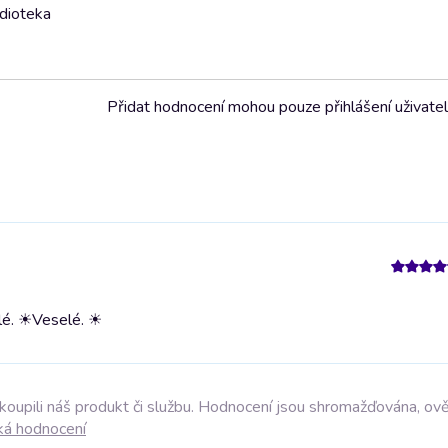
udioteka
Přidat hodnocení mohou pouze přihlášení uživate
lé. ☀
Veselé. ☀
akoupili náš produkt či službu. Hodnocení jsou shromažďována, ov
ká hodnocení