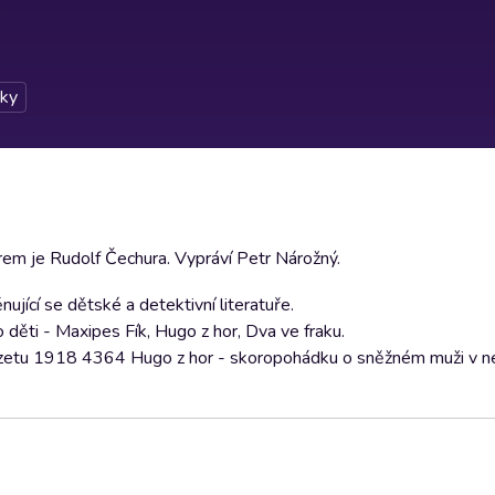
ky
rem je Rudolf Čechura. Vypráví Petr Nárožný.
jící se dětské a detektivní literatuře.
 děti - Maxipes Fík, Hugo z hor, Dva ve fraku.
zetu 1918 4364 Hugo z hor - skoropohádku o sněžném muži v n