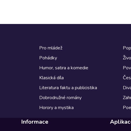
Pro mládež
Pop
Pohádky
Živo
Humor, satira a komedie
Pov
Klasická díla
Česk
Literatura faktu a publicistika
Diva
Dobrodružné romány
Zahr
Horory a mystika
Poe
Informace
Aplikac