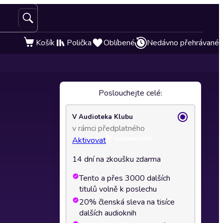
Košík
Polička
Oblíbené
Nedávno přehrávané
Poslouchejte celé:
V Audioteka Klubu
v rámci předplatného
Aktivovat
14 dní na zkoušku zdarma
Tento a přes 3000 dalších
titulů volně k poslechu
20% členská sleva na tisíce
dalších audioknih