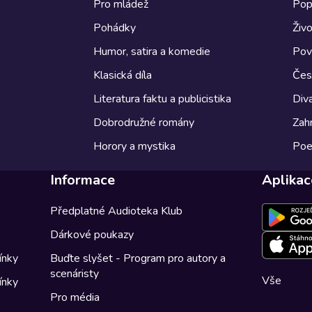
Pro mládež
Pop
Pohádky
Živo
Humor, satira a komedie
Pov
Klasická díla
Česk
Literatura faktu a publicistika
Diva
Dobrodružné romány
Zahr
Horory a mystika
Poe
Informace
Aplikac
Předplatné Audioteka Klub
Dárkové poukazy
ínky
Buďte slyšet - Program pro autory a
scenáristy
Vše
ínky
Pro média