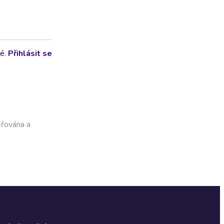
lé.
Přihlásit se
ěřována a