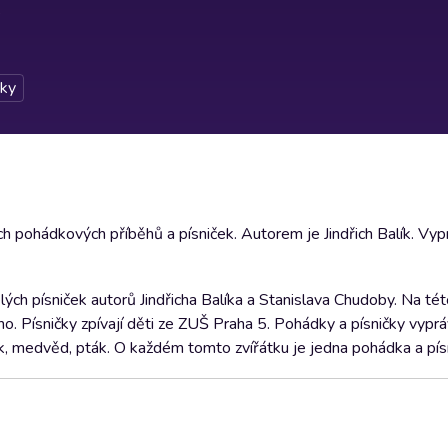
ky
h pohádkových příběhů a písniček. Autorem je Jindřich Balík. Vyp
ých písniček autorů Jindřicha Balíka a Stanislava Chudoby. Na té
. Písničky zpívají děti ze ZUŠ Praha 5. Pohádky a písničky vyprá
ežek, medvěd, pták. O každém tomto zvířátku je jedna pohádka a pís