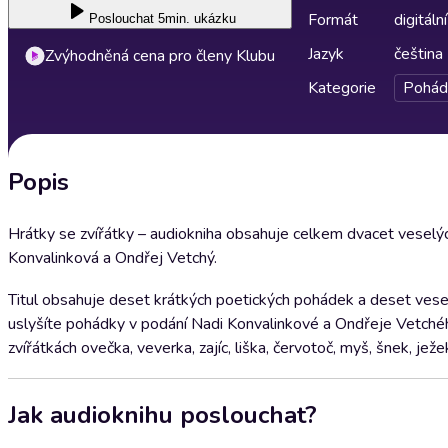
Formát
digitální
Poslouchat
5min. ukázku
Jazyk
čeština
Zvýhodněná cena pro členy Klubu
Kategorie
Pohád
Popis
Hrátky se zvířátky – audiokniha obsahuje celkem dvacet veselýc
Konvalinková a Ondřej Vetchý.
Titul obsahuje deset krátkých poetických pohádek a deset vesel
uslyšíte pohádky v podání Nadi Konvalinkové a Ondřeje Vetchého
zvířátkách ovečka, veverka, zajíc, liška, červotoč, myš, šnek, j
Jak audioknihu poslouchat?