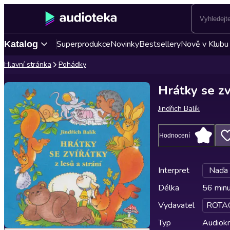
Superprodukce
Novinky
Bestsellery
Nově v Klubu
Katalog
Hlavní stránka
Pohádky
Hrátky se zv
Jindřich Balík
Hodnocení
Interpret
Naďa 
Délka
56 min
Vydavatel
ROTA
Typ
Audiokn