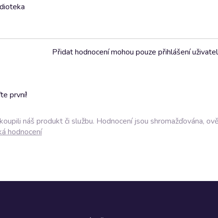
udioteka
Přidat hodnocení mohou pouze přihlášení uživate
e první!
akoupili náš produkt či službu. Hodnocení jsou shromažďována, ov
ká hodnocení