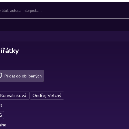
ířátky
Přidat do oblíbených
Konvalinková
Ondřej Vetchý
ut
G
iha