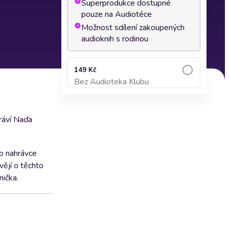
Superprodukce dostupné
pouze na Audiotéce
Možnost sdílení zakoupených
audioknih s rodinou
149 Kč
Bez Audioteka Klubu
Přidat do košíku
ráví Naďa
to nahrávce
vějí o těchto
nička.