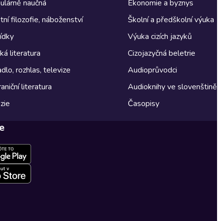
ulárně naučná
Ekonomie a byznys
tní filozofie, náboženství
Školní a předškolní výuka
ídky
Výuka cizích jazyků
á literatura
Cizojazyčná beletrie
dlo, rozhlas, televize
Audioprůvodci
aniční literatura
Audioknihy ve slovenštině
zie
Časopisy
e