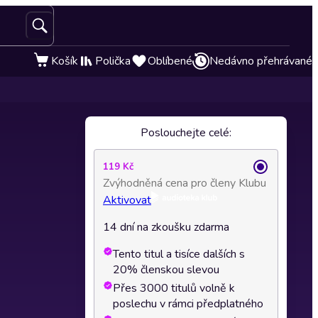
Košík
Polička
Oblíbené
Nedávno přehrávané
Poslouchejte celé:
119 Kč
Zvýhodněná cena pro členy Klubu
Aktivovat
14 dní na zkoušku zdarma
Tento titul a tisíce dalších s
20% členskou slevou
Přes 3000 titulů volně k
poslechu v rámci předplatného