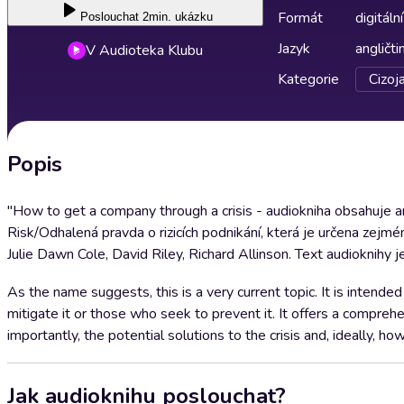
Formát
digitální
Poslouchat
2min. ukázku
Jazyk
angličti
V Audioteka Klubu
Kategorie
Cizoj
Popis
"How to get a company through a crisis - audiokniha obsahuje a
Risk/Odhalená pravda o rizicích podnikání, která je určena zejmén
Julie Dawn Cole, David Riley, Richard Allinson. Text audioknihy je
As the name suggests, this is a very current topic. It is intended
mitigate it or those who seek to prevent it. It offers a compreh
importantly, the potential solutions to the crisis and, ideally, how
Jak audioknihu poslouchat?