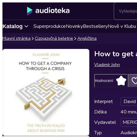
Superprodukce
Novinky
Bestsellery
Nově v Klubu
Katalog
Hlavní stránka
Cizojazyčná beletrie
Angličtina
How to get 
Vladimír John
Hodnocení
Interpret
David 
Délka
40 min
Vydavatel
MERI
Typ
Audiokn