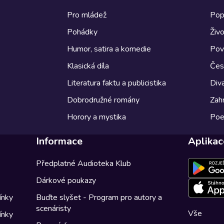
Pro mládež
Pop
Pohádky
Živo
Humor, satira a komedie
Pov
Klasická díla
Česk
Literatura faktu a publicistika
Diva
Dobrodružné romány
Zahr
Horory a mystika
Poe
Informace
Aplikac
Předplatné Audioteka Klub
Dárkové poukazy
ínky
Buďte slyšet - Program pro autory a
scenáristy
Vše
ínky