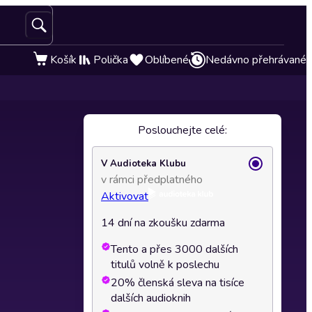
Košík
Polička
Oblíbené
Nedávno přehrávané
Poslouchejte celé:
V Audioteka Klubu
v rámci předplatného
Aktivovat
14 dní na zkoušku zdarma
Tento a přes 3000 dalších
titulů volně k poslechu
20% členská sleva na tisíce
dalších audioknih