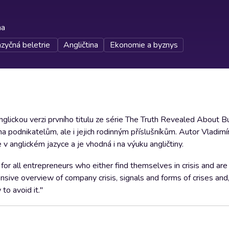
na
azyčná beletrie
Angličtina
Ekonomie a byznys
nglickou verzi prvního titulu ze série The Truth Revealed About B
a podnikatelům, ale i jejich rodinným příslušníkům. Autor Vladimír 
 v anglickém jazyce a je vhodná i na výuku angličtiny.
 for all entrepreneurs who either find themselves in crisis and are 
ensive overview of company crisis, signals and forms of crises an
 to avoid it."