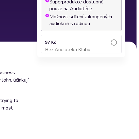
Superprodukce dostupné
pouze na Audiotéce
Možnost sdílení zakoupených
audioknih s rodinou
97 Kč
Bez Audioteka Klubu
Přidat do košíku
usiness
John, účinkují
trying to
d, most