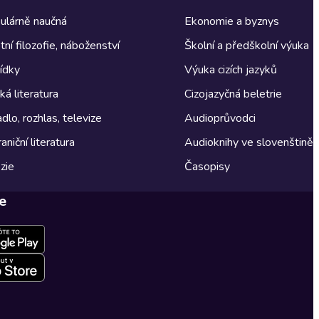
ulárně naučná
Ekonomie a byznys
tní filozofie, náboženství
Školní a předškolní výuka
ídky
Výuka cizích jazyků
á literatura
Cizojazyčná beletrie
dlo, rozhlas, televize
Audioprůvodci
aniční literatura
Audioknihy ve slovenštině
zie
Časopisy
e