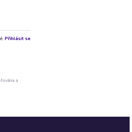
lé.
Přihlásit se
ěřována a