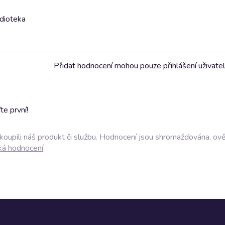
udioteka
Přidat hodnocení mohou pouze přihlášení uživate
e první!
akoupili náš produkt či službu. Hodnocení jsou shromažďována, ov
ká hodnocení