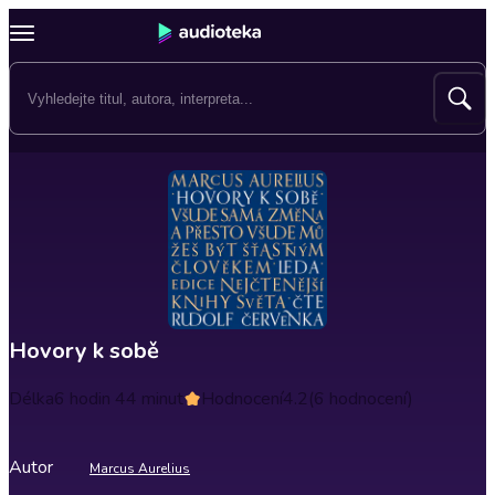
Hovory k sobě
Délka
6 hodin 44 minut
Hodnocení
4.2
(6 hodnocení)
Autor
Marcus Aurelius