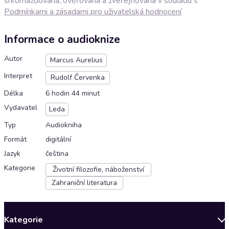
shromažďována, ověřována a zveřejňována v souladu s
Podmínkami a zásadami pro uživatelská hodnocení
Informace o audioknize
Autor
Marcus Aurelius
Interpret
Rudolf Červenka
Délka
6 hodin 44 minut
Vydavatel
Leda
Typ
Audiokniha
Formát
digitální
Jazyk
čeština
Kategorie
Životní filozofie, náboženství
Zahraniční literatura
Kategorie