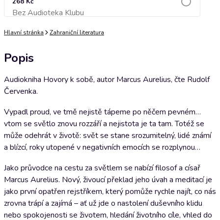
268 Kč
Bez Audioteka Klubu
Přidat do košíku
Hlavní stránka
Zahraniční literatura
Popis
Audiokniha Hovory k sobě, autor Marcus Aurelius, čte Rudolf
Červenka.
Vypadl proud, ve tmě nejistě tápeme po něčem pevném…
vtom se světlo znovu rozzáří a nejistota je ta tam. Totéž se
může odehrát v životě: svět se stane srozumitelný, lidé známí
a blízcí, roky utopené v negativních emocích se rozplynou…
Jako průvodce na cestu za světlem se nabízí filosof a císař
Marcus Aurelius. Nový, živoucí překlad jeho úvah a meditací je
jako první opatřen rejstříkem, který pomůže rychle najít, co nás
zrovna trápí a zajímá – ať už jde o nastolení duševního klidu
nebo spokojenosti se životem, hledání životního cíle, vhled do