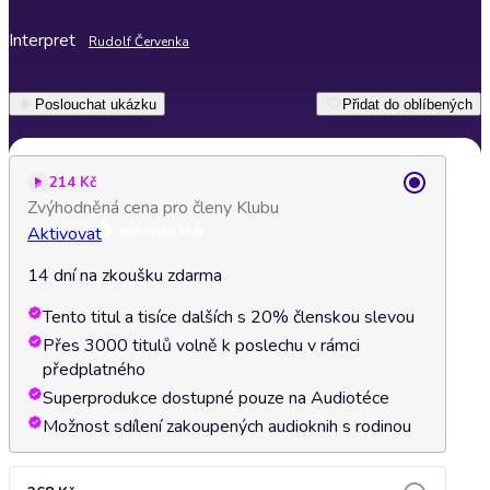
Interpret
Rudolf Červenka
Poslouchat ukázku
Přidat do oblíbených
214 Kč
Zvýhodněná cena pro členy Klubu
Aktivovat
14 dní na zkoušku zdarma
Tento titul a tisíce dalších s 20% členskou slevou
Přes 3000 titulů volně k poslechu v rámci
předplatného
Superprodukce dostupné pouze na Audiotéce
Možnost sdílení zakoupených audioknih s rodinou