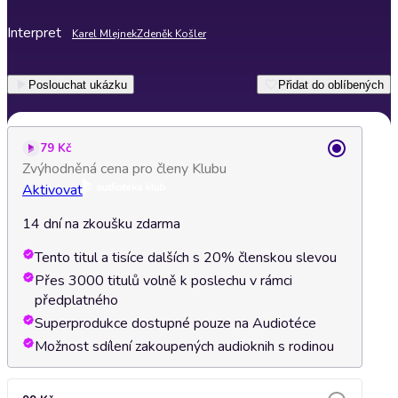
Interpret
Karel Mlejnek
Zdeněk Košler
Poslouchat ukázku
Přidat do oblíbených
79 Kč
Zvýhodněná cena pro členy Klubu
Aktivovat
14 dní na zkoušku zdarma
Tento titul a tisíce dalších s 20% členskou slevou
Přes 3000 titulů volně k poslechu v rámci
předplatného
Superprodukce dostupné pouze na Audiotéce
Možnost sdílení zakoupených audioknih s rodinou