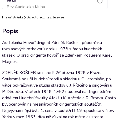
99 Kč
Bez Audioteka Klubu
Přidat do košíku
Hlavní stránka
Divadlo, rozhlas, televize
Popis
Audiokniha Hovoří dirigent Zdeněk Košler - připomínka
rozhlasových rozhovorů z roku 1978 s řadou hudebních
ukázek. O práci dirigenta hovoří se Zdeňkem Košlerem Karel
Mlejnek.
ZDENĚK KOŠLER se narodil 26.března 1928 v Praze.
Soukromě se učil hudební teorii a skladbu u O. Jeremiáše, po
válce pokračoval ve studiu skladby u J. Řídkého a dirigování u
P. Dědečka. V letech 1948–1952 studoval na dirigentském
oddělení Hudební fakulty AMU u K. Ančerla a R. Brocka. Často
byl oceňován na mezinárodních dirigentských soutěžích.
Nejvýznamnější byla 1. cena v soutěži D. Mitropoulose v New
Yorku v roce 1963, díky níž získal na rok místo asistenta